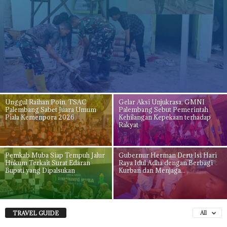
Unggul Raihan Poin, TSAC
Gelar Aksi Unjukrasa, GMNI
Palembang Sabet Juara Umum
Palembang Sebut Pemerintah
Piala Kemenpora 2026
Kehilangan Kepekaan terhadap
Rakyat
Pemkab Muba Siap Tempuh Jalur
Gubernur Herman Deru Isi Hari
Hukum Terkait Surat Edaran
Raya Idul Adha dengan Berbagi
Bupati yang Dipalsukan
Kurban dan Menjaga...
TRAVEL GUIDE
All