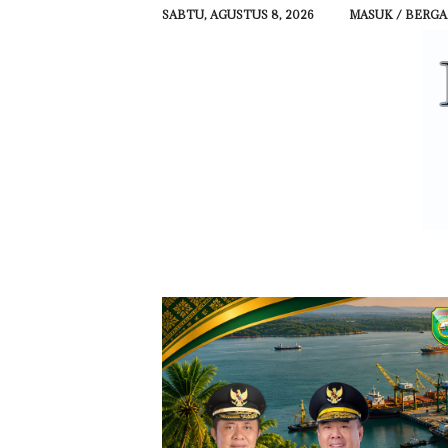
SABTU, AGUSTUS 8, 2026
MASUK / BERG
R
E
H
A
T
N
E
W
S