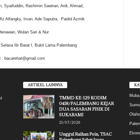
 Syaifuddin, Rashimin Sawiran, Ardi, Ahmad,
z Alfangky, Irvan, Ade Saputra, Paidol Azmik
Heriawan, Wulan Sari & Nur
Selasa Ilir Barat I, Bukit Lama Palembang
l
: bacarehat@gmail.com
ARTIKEL LAINNYA
KA
Muba
TMMD KE-129 KODIM
st
0418/PALEMBANG KEJAR
Sums
DUA SASARAN FISIK DI
SUKARAMI
Olahr
21/07/2026
Pale
Ekon
Unggul Raihan Poin, TSAC
Palembang Sabet Juara