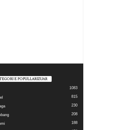
TEGORI E POPULLARIZUAR
1083
815
el
230
aga
208
mbang
188
omi