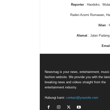
Reporter
: Handoko, Wulan,
Raden Azemi Rumawan, Hafi
Iklan
: 
Alamat
: Jalan Padang 
Emai
Newsmag is your news, entertainment, music
fashion website. We provide you with the late
breaking news and videos straight from the
entertainment industry.
Hubungi kami:
contact@yoursite.com