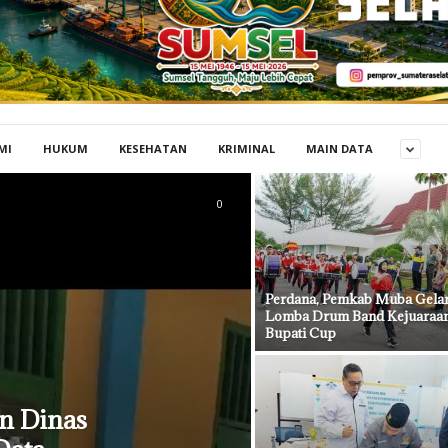
MI
HUKUM
KESEHATAN
KRIMINAL
MAIN DATA
0
Perdana, Pemkab Muba Gela
Lomba Drum Band Kejuaraa
Bupati Cup
n Dinas