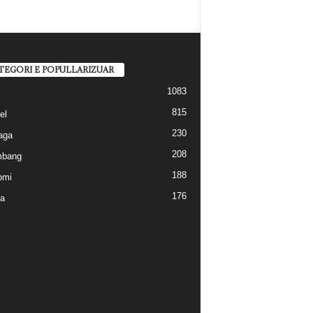
TEGORI E POPULLARIZUAR
1083
815
el
230
aga
208
mbang
188
omi
176
a