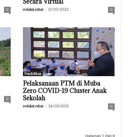
Secara Virtual
redaksi rehat
-
13/03/2022
0
0
Pendidikan
Pelaksanaan PTM di Muba
Zero COVID-19 Cluster Anak
Sekolah
0
redaksi rehat
-
24/09/2021
0
Halaman 1 dari 8