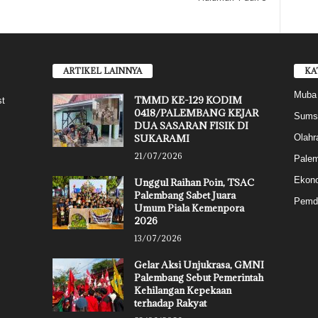
ARTIKEL LAINNYA
KA
Muba
TMMD KE-129 KODIM
st
0418/PALEMBANG KEJAR
Sums
DUA SASARAN FISIK DI
SUKARAMI
Olahr
21/07/2026
Pale
Ekon
Unggul Raihan Poin, TSAC
Palembang Sabet Juara
Pemd
Umum Piala Kemenpora
2026
13/07/2026
Gelar Aksi Unjukrasa, GMNI
Palembang Sebut Pemerintah
Kehilangan Kepekaan
terhadap Rakyat