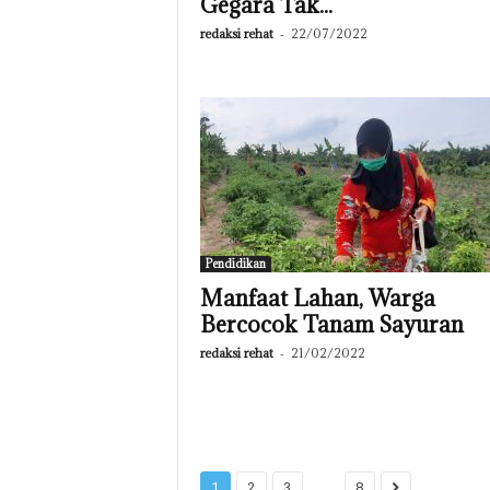
Gegara Tak...
redaksi rehat
-
22/07/2022
Pendidikan
Manfaat Lahan, Warga
Bercocok Tanam Sayuran
redaksi rehat
-
21/02/2022
...
1
2
3
8