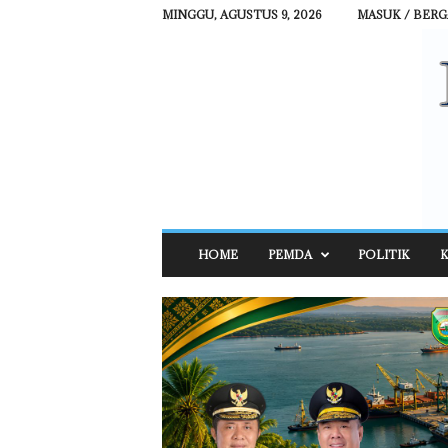
MINGGU, AGUSTUS 9, 2026
MASUK / BER
R
HOME
PEMDA
POLITIK
K
E
H
A
T
N
E
W
S