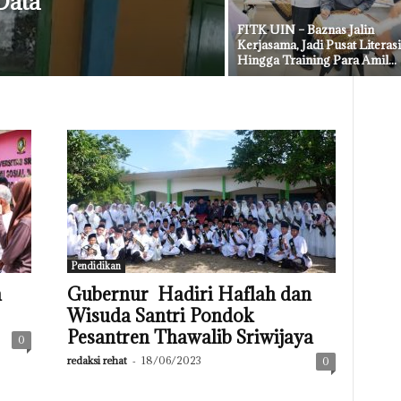
Data
FITK UIN – Baznas Jalin
Kerjasama, Jadi Pusat Literasi
Hingga Training Para Amil...
Pendidikan
a
Gubernur Hadiri Haflah dan
Wisuda Santri Pondok
Pesantren Thawalib Sriwijaya
0
redaksi rehat
-
18/06/2023
0