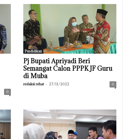
Pendidikan
Pj Bupati Apriyadi Beri
Semangat Calon PPPK JF Guru
di Muba
redaksi rehat
-
27/11/2022
0
0