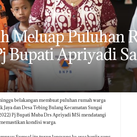
uh Meluap Puluhan
j Bupati Apriyadi S
tu minggu belakangan membuat puluhan rumah warga
k Jaya dan Desa Tebing Bulang Kecamatan Sungai
2022) Pj Bupati Muba Drs Apriyadi MSi mendatangi
 memastikan kondisi warga.
emprov Sumsel itu turun langsung ke area banjir yang