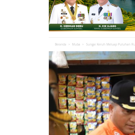
Beranda
Muba
Sungai Keruh Meluap Puluhan Rum