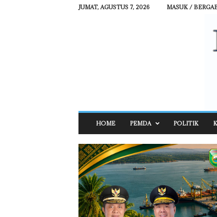
JUMAT, AGUSTUS 7, 2026
MASUK / BERGA
R
HOME
PEMDA
POLITIK
K
E
H
A
T
N
E
W
S