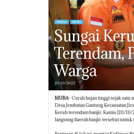
PEMDA
MUBA
Sungai Ker
Terendam, P
Warga
20/10/2022
MUBA
– Curah hujan tinggi sejak sa
Desa Jembatan Gantung Kecamatan Jira
Keruh terendam banjir. Kamis (20/10/
langsung daerah banjir tersebut untuk
Pantauan di lokasi, mantan Kadinsos P