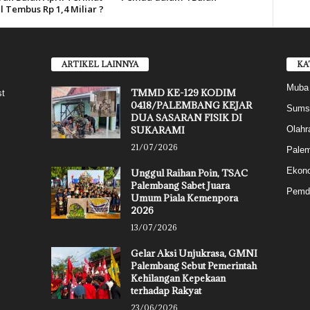
l Tembus Rp 1,4 Miliar ?
ARTIKEL LAINNYA
KA
Muba
TMMD KE-129 KODIM
st
0418/PALEMBANG KEJAR
Sums
DUA SASARAN FISIK DI
SUKARAMI
Olahr
21/07/2026
Pale
Ekon
Unggul Raihan Poin, TSAC
Palembang Sabet Juara
Pemd
Umum Piala Kemenpora
2026
13/07/2026
Gelar Aksi Unjukrasa, GMNI
Palembang Sebut Pemerintah
Kehilangan Kepekaan
terhadap Rakyat
23/06/2026