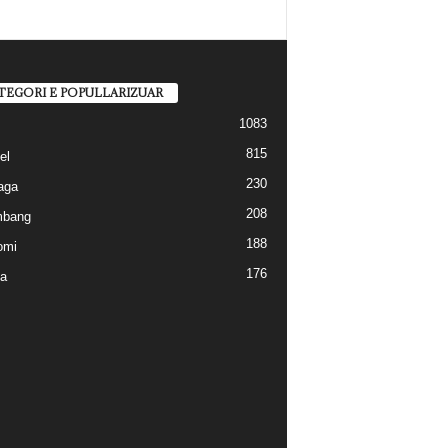
TEGORI E POPULLARIZUAR
1083
815
el
230
aga
208
mbang
188
omi
176
a