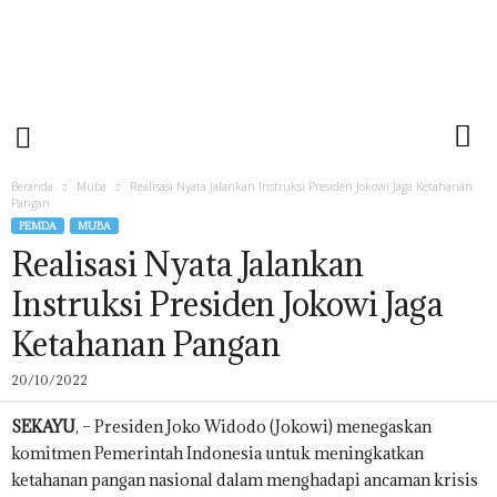
E
H
A
T
N
E
W
S
Beranda
Muba
Realisasi Nyata Jalankan Instruksi Presiden Jokowi Jaga Ketahanan
Pangan
PEMDA
MUBA
Realisasi Nyata Jalankan
Instruksi Presiden Jokowi Jaga
Ketahanan Pangan
20/10/2022
SEKAYU
, – Presiden Joko Widodo (Jokowi) menegaskan
komitmen Pemerintah Indonesia untuk meningkatkan
ketahanan pangan nasional dalam menghadapi ancaman krisis