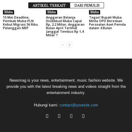
ARTIKEL TERKAIT
DARI PENULIS
Muba
Muba
Muba
15 Mei Deadline,
Anggaran Belanja
Tegas! Bupati Muba
Pemkab Muba-PLN
Disdikbud Muba Capai
Minta OPD Bereskan
Kebut Migrasi 56 Ribu
Rp, 2,2 Miliar, Anggaran
Persoalan Aset Pemda
Pelanggan MEP
Bulan April Terlihat
dalam 4 Bulan
Janggal Tembus Rp 1,4
Miliar ?
Newsmag is your news, entertainment, music fashion website. We
provide you with the latest breaking news and videos straight from the
entertainment industry.
Hubungi kami:
contact@yoursite.com