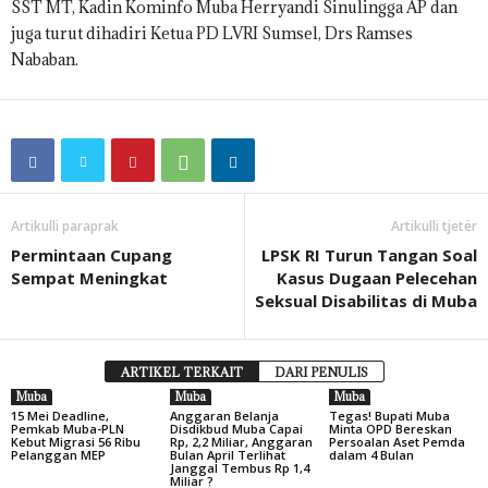
SST MT, Kadin Kominfo Muba Herryandi Sinulingga AP dan
juga turut dihadiri Ketua PD LVRI Sumsel, Drs Ramses
Nababan.
Artikulli paraprak
Artikulli tjetër
Permintaan Cupang
LPSK RI Turun Tangan Soal
Sempat Meningkat
Kasus Dugaan Pelecehan
Seksual Disabilitas di Muba
ARTIKEL TERKAIT
DARI PENULIS
Muba
Muba
Muba
15 Mei Deadline,
Anggaran Belanja
Tegas! Bupati Muba
Pemkab Muba-PLN
Disdikbud Muba Capai
Minta OPD Bereskan
Kebut Migrasi 56 Ribu
Rp, 2,2 Miliar, Anggaran
Persoalan Aset Pemda
Pelanggan MEP
Bulan April Terlihat
dalam 4 Bulan
Janggal Tembus Rp 1,4
Miliar ?