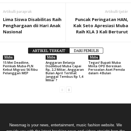
Artikulli paraprak
Artikulli tjetër
Lima Siswa Disabilitas Raih
Puncak Peringatan HAN,
Penghargaan dii Hari Anak
Kak Seto Apresiasi Muba
Nasional
Raih KLA 3 Kali Berturut
ARTIKEL TERKAIT
DARI PENULIS
Muba
Muba
Muba
15 Mei Deadline,
Anggaran Belanja
Tegas! Bupati Muba
Pemkab Muba-PLN
Disdikbud Muba Capai
Minta OPD Bereskan
Kebut Migrasi 56 Ribu
Rp, 2,2 Miliar, Anggaran
Persoalan Aset Pemda
Pelanggan MEP
Bulan April Terlihat
dalam 4 Bulan
Janggal Tembus Rp 1,4
Miliar ?
Newsmag is your news, entertainment, music fashion website. We