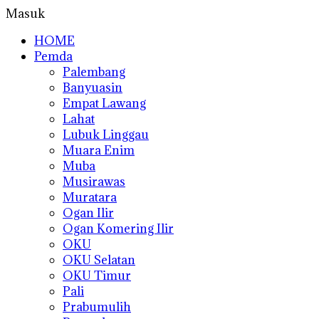
Masuk
HOME
Pemda
Palembang
Banyuasin
Empat Lawang
Lahat
Lubuk Linggau
Muara Enim
Muba
Musirawas
Muratara
Ogan Ilir
Ogan Komering Ilir
OKU
OKU Selatan
OKU Timur
Pali
Prabumulih