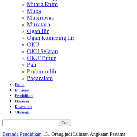
Muara Enim
Muba
Musirawas
Muratara
Ogan Ilir
Ogan Komering Ilir
OKU
OKU Selatan
OKU Timur
Pali
Prabumulih
Pagaralam
Politik
Kriminal
Pendidikan
Ekonomi
Kesehatan
Olahraga
Beranda
Pendidikan
131 Orang jadi Lulusan Angkatan Pertama