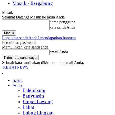
Masuk / Bergabung
Masuk
Selamat Datang! Masuk ke akun Anda
nama pengguna
kata sandi Anda
Lupa kata sandi Anda? mendapatkan bantuan
Pemulihan password
Memulihkan kata sandi anda
email Anda
Sebuah kata sandi akan dikirimkan ke email Anda.
REHATNEWS
HOME
Pemda
Palembang
Banyuasin
Empat Lawang
Lahat
Lubuk Linggau