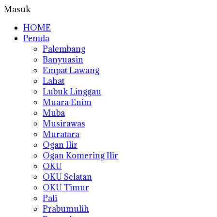
Masuk
HOME
Pemda
Palembang
Banyuasin
Empat Lawang
Lahat
Lubuk Linggau
Muara Enim
Muba
Musirawas
Muratara
Ogan Ilir
Ogan Komering Ilir
OKU
OKU Selatan
OKU Timur
Pali
Prabumulih