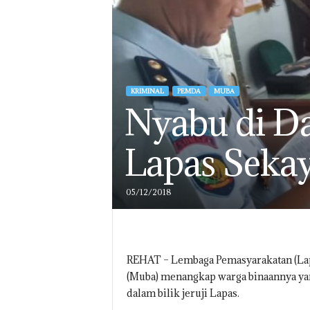
KRIMINAL
PEMDA
MUBA
Nyabu di Da
Lapas Seka
05/12/2018
REHAT – Lembaga Pemasyarakatan (Lapa
(Muba) menangkap warga binaannya yan
dalam bilik jeruji Lapas.