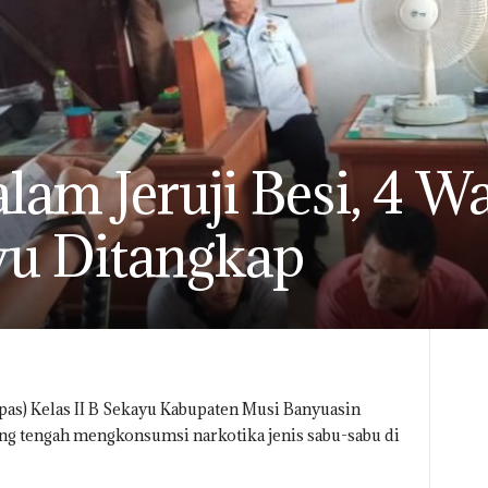
lam Jeruji Besi, 4 W
yu Ditangkap
s) Kelas II B Sekayu Kabupaten Musi Banyuasin
g tengah mengkonsumsi narkotika jenis sabu-sabu di