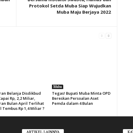
Protokol Setda Muba Siap Wujudkan
Muba Maju Berjaya 2022
Muba
an Belanja Disdikbud
Tegas! Bupati Muba Minta OPD
pai Rp, 2,2 Miliar,
Bereskan Persoalan Aset
an Bulan April Terlihat
Pemda dalam 4 Bulan
l Tembus Rp 1,4 Miliar ?
ARTIKEL LAINNYA
KA