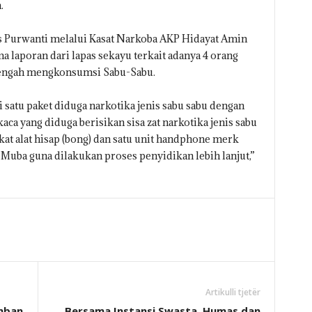
.
Purwanti melalui Kasat Narkoba AKP Hidayat Amin
laporan dari lapas sekayu terkait adanya 4 orang
 tengah mengkonsumsi Sabu-Sabu.
i satu paket diduga narkotika jenis sabu sabu dengan
kaca yang diduga berisikan sisa zat narkotika jenis sabu
gkat alat hisap (bong) dan satu unit handphone merk
Muba guna dilakukan proses penyidikan lebih lanjut,”
Artikulli tjetër
mban
Bersama Instansi Swasta, Humas dan