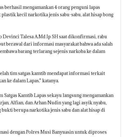
gas berhasil mengamankan 4 orang penguni lapas
plastik kecil narkotika jenis sabu-sabu, alat hisap bong
o Devinci Talesa A.Md Ip SH saat dikonfirmasi, rabu
ut berawal dari informasi masyarakat bahwa ada salah
mbawa barang terlarang sejenis narkoba ke dalam
telah tim satgas kamtib mendapat informasi terkait
n ke dalam Lapas,” katanya.
tim Satgas Kamtib Lapas sekayu langsung mengamankan
an, Alfian, dan Arhan Nudin yang lagi asyik nyabu,
ukti berupa narkotika jenis sabu dan alat hisap di
.
inasi dengan Polres Musi Banyuasin untuk diproses