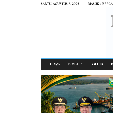
SABTU, AGUSTUS 8, 2026
MASUK / BERG
R
HOME
PEMDA
POLITIK
K
E
H
A
T
N
E
W
S