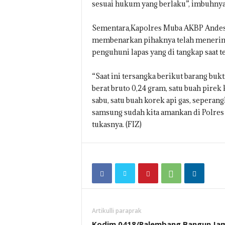
sesuai hukum yang berlaku”, imbuhnya
Sementara,Kapolres Muba AKBP Andes 
membenarkan pihaknya telah menerima 
penguhuni lapas yang di tangkap saat
“Saat ini tersangka berikut barang bukt
berat bruto 0,24 gram, satu buah pirek 
sabu, satu buah korek api gas, seperan
samsung sudah kita amankan di Polres 
tukasnya. (FIZ)
Artikulli paraprak
Kodim 0418/Palembang Bangun Ja