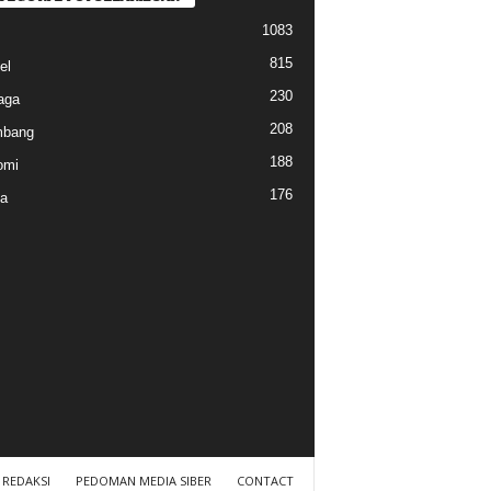
1083
815
el
230
aga
208
mbang
188
omi
176
a
REDAKSI
PEDOMAN MEDIA SIBER
CONTACT