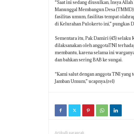
“Saat ini sedang diusulkan, Insya All
Manunggal Membangun Desa (TMMD) se
fasilitas umum, fasilitas tempat olahra
di Kelurahan Pulokerto ini,” pungkas 
Sementara itu, Pak Damiri (45) selaku 
dilaksanakan oleh anggotaTNI terhad
membantu, karena selama ini warganya
dan bahkan sering BAB ke sungai.
“Kami salut dengan anggota TNI yang 
Jamban Umum,” ucapnya.(rel)
Artikulli paraprak