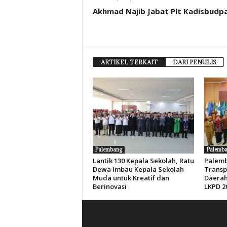
Akhmad Najib Jabat Plt Kadisbudp
ARTIKEL TERKAIT
DARI PENULIS
Palembang
Palemb
Lantik 130 Kepala Sekolah, Ratu
Palemb
Dewa Imbau Kepala Sekolah
Transp
Muda untuk Kreatif dan
Daerah
Berinovasi
LKPD 2