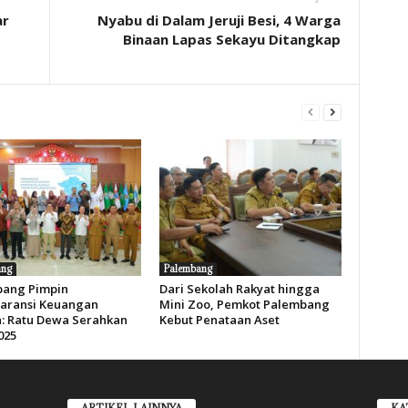
ar
Nyabu di Dalam Jeruji Besi, 4 Warga
Binaan Lapas Sekayu Ditangkap
ang
Palembang
ang Pimpin
Dari Sekolah Rakyat hingga
aransi Keuangan
Mini Zoo, Pemkot Palembang
: Ratu Dewa Serahkan
Kebut Penataan Aset
025
ARTIKEL LAINNYA
KA