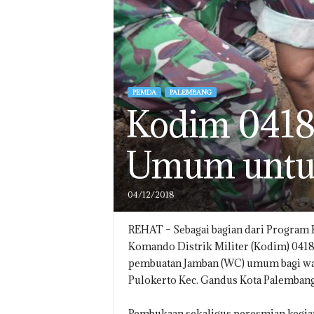
PEMDA
PALEMBANG
Kodim 0418
Umum untuk
04/12/2018
REHAT – Sebagai bagian dari Program K
Komando Distrik Militer (Kodim) 0418
pembuatan Jamban (WC) umum bagi war
Pulokerto Kec. Gandus Kota Palembang
Pembukaan sekaligus peresmian kegiata