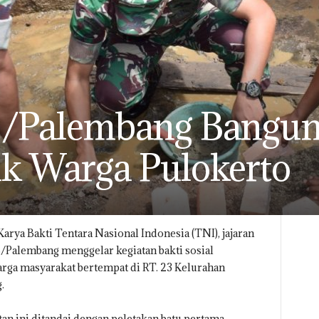
/Palembang Bangun
 Warga Pulokerto
arya Bakti Tentara Nasional Indonesia (TNI), jajaran
/Palembang menggelar kegiatan bakti sosial
ga masyarakat bertempat di RT. 23 Kelurahan
.
n ini ditandai dengan peletakan batu pertama