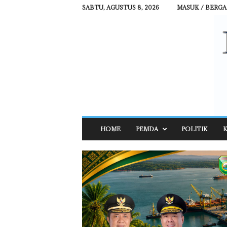
SABTU, AGUSTUS 8, 2026
MASUK / BERG
R
HOME
PEMDA
POLITIK
K
E
H
A
T
N
E
W
S