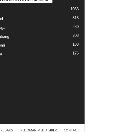
1083
815
el
230
aga
208
mbang
188
omi
176
a
REDAKSI
PEDOMAN MEDIA SIBER
CONTACT