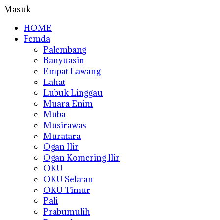
Masuk
HOME
Pemda
Palembang
Banyuasin
Empat Lawang
Lahat
Lubuk Linggau
Muara Enim
Muba
Musirawas
Muratara
Ogan Ilir
Ogan Komering Ilir
OKU
OKU Selatan
OKU Timur
Pali
Prabumulih