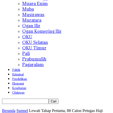
Muara Enim
Muba
Musirawas
Muratara
Ogan Ilir
Ogan Komering Ilir
OKU
OKU Selatan
OKU Timur
Pali
Prabumulih
Pagaralam
Politik
Kriminal
Pendidikan
Ekonomi
Kesehatan
Olahraga
Beranda
Sumsel
Lewati Tahap Pertama, 88 Calon Petugas Haji