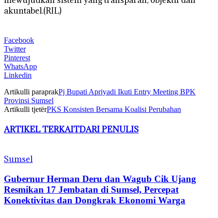
akuntabel.(RIL)
Facebook
Twitter
Pinterest
WhatsApp
Linkedin
Artikulli paraprak
Pj Bupati Apriyadi Ikuti Entry Meeting BPK
Provinsi Sumsel
Artikulli tjetër
PKS Konsisten Bersama Koalisi Perubahan
ARTIKEL TERKAIT
DARI PENULIS
Sumsel
Gubernur Herman Deru dan Wagub Cik Ujang
Resmikan 17 Jembatan di Sumsel, Percepat
Konektivitas dan Dongkrak Ekonomi Warga