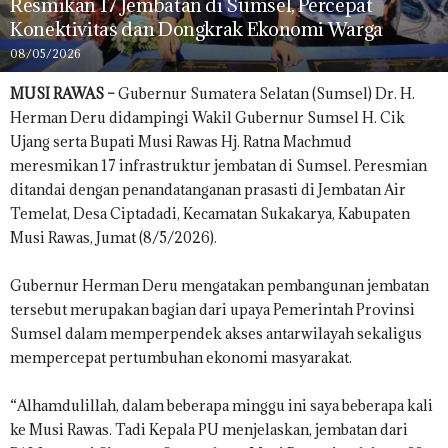
Resmikan 17 Jembatan di Sumsel, Percepat
Konektivitas dan Dongkrak Ekonomi Warga
08/05/2026
MUSI RAWAS –
Gubernur Sumatera Selatan (Sumsel) Dr. H.
Herman Deru didampingi Wakil Gubernur Sumsel H. Cik
Ujang serta Bupati Musi Rawas Hj. Ratna Machmud
meresmikan 17 infrastruktur jembatan di Sumsel. Peresmian
ditandai dengan penandatanganan prasasti di Jembatan Air
Temelat, Desa Ciptadadi, Kecamatan Sukakarya, Kabupaten
Musi Rawas, Jumat (8/5/2026).
Gubernur Herman Deru mengatakan pembangunan jembatan
tersebut merupakan bagian dari upaya Pemerintah Provinsi
Sumsel dalam memperpendek akses antarwilayah sekaligus
mempercepat pertumbuhan ekonomi masyarakat.
“Alhamdulillah, dalam beberapa minggu ini saya beberapa kali
ke Musi Rawas. Tadi Kepala PU menjelaskan, jembatan dari