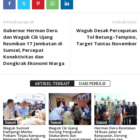
Artikulli paraprak
Artikulli tjetër
Gubernur Herman Deru
Wagub Desak Percepatan
dan Wagub Cik Ujang
Tol Betung–Tempino,
Resmikan 17 Jembatan di
Target Tuntas November
Sumsel, Percepat
Konektivitas dan
Dongkrak Ekonomi Warga
ARTIKEL TERKAIT
DARI PENULIS
Sumsel
Sumsel
Sumsel
Wagub Sumsel
Wagub Cik Ujang
Herman Deru Resmikan
Dampingi Menko
Dorong Penguatan
18 Ruas Jalan di
Polkam Tinjau Kampung
Silaturahmi dan
Banyuasin, Dorong
Nelayan Merah Putih
Kepedulian Sosial dalam
Konektivitas dan