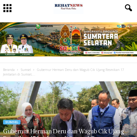
Beranda
Sumsel
Gubernur Herman Deru dan Wagub Cik Ujang Resmikan 17
Jembatan di Sumsel,...
SUMSEL
Gubernur Herman Deru dan Wagub Cik Ujang