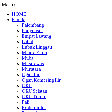
Masuk
HOME
Pemda
Palembang
Banyuasin
Empat Lawang
Lahat
Lubuk Linggau
Muara Enim
Muba
Musirawas
Muratara
Ogan Ilir
Ogan Komering Ilir
OKU
OKU Selatan
OKU Timur
Pali
Prabumulih