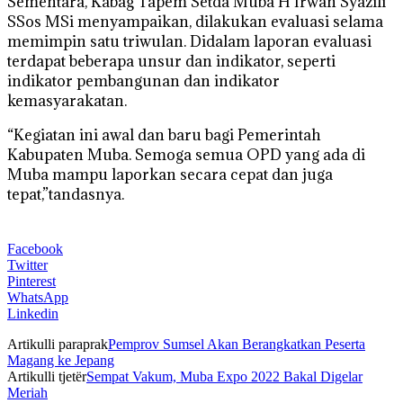
Sementara, Kabag Tapem Setda Muba H Irwan Syazili
SSos MSi menyampaikan, dilakukan evaluasi selama
memimpin satu triwulan. Didalam laporan evaluasi
terdapat beberapa unsur dan indikator, seperti
indikator pembangunan dan indikator
kemasyarakatan.
“Kegiatan ini awal dan baru bagi Pemerintah
Kabupaten Muba. Semoga semua OPD yang ada di
Muba mampu laporkan secara cepat dan juga
tepat,”tandasnya.
Facebook
Twitter
Pinterest
WhatsApp
Linkedin
Artikulli paraprak
Pemprov Sumsel Akan Berangkatkan Peserta
Magang ke Jepang
Artikulli tjetër
Sempat Vakum, Muba Expo 2022 Bakal Digelar
Meriah