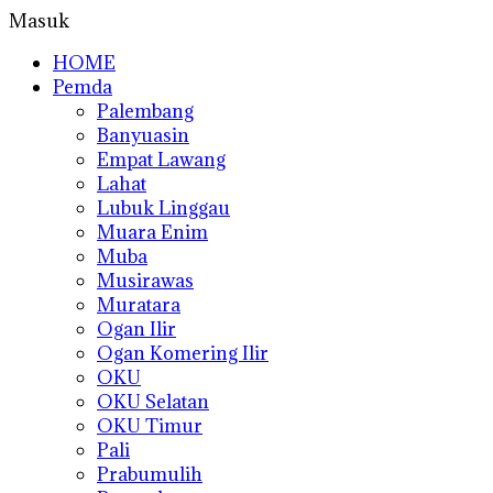
Masuk
HOME
Pemda
Palembang
Banyuasin
Empat Lawang
Lahat
Lubuk Linggau
Muara Enim
Muba
Musirawas
Muratara
Ogan Ilir
Ogan Komering Ilir
OKU
OKU Selatan
OKU Timur
Pali
Prabumulih