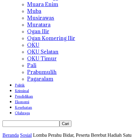
Muara Enim
Muba
Musirawas
Muratara
Ogan Ilir
Ogan Komering Ilir
OKU
OKU Selatan
OKU Timur
Pali
Prabumulih
Pagaralam
Politik
Kriminal
Pendidikan
Ekonomi
Kesehatan
Olahraga
Beranda
Sosial
Lomba Perahu Bidar, Peserta Berebut Hadiah Satu