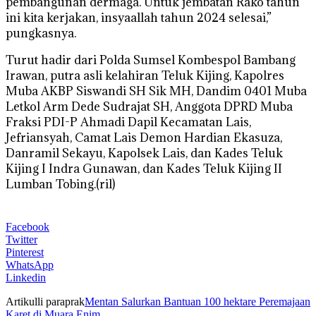
pembangunan dermaga. Untuk jembatan Rako tahun
ini kita kerjakan, insyaallah tahun 2024 selesai,”
pungkasnya.
Turut hadir dari Polda Sumsel Kombespol Bambang
Irawan, putra asli kelahiran Teluk Kijing, Kapolres
Muba AKBP Siswandi SH Sik MH, Dandim 0401 Muba
Letkol Arm Dede Sudrajat SH, Anggota DPRD Muba
Fraksi PDI-P Ahmadi Dapil Kecamatan Lais,
Jefriansyah, Camat Lais Demon Hardian Ekasuza,
Danramil Sekayu, Kapolsek Lais, dan Kades Teluk
Kijing I Indra Gunawan, dan Kades Teluk Kijing II
Lumban Tobing.(ril)
Facebook
Twitter
Pinterest
WhatsApp
Linkedin
Artikulli paraprak
Mentan Salurkan Bantuan 100 hektare Peremajaan
Karet di Muara Enim