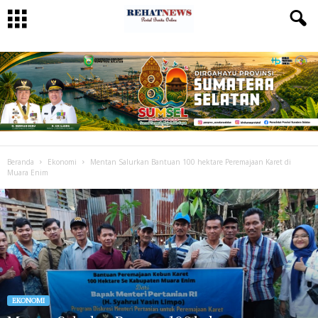
Beranda
Ekonomi
Mentan Salurkan Bantuan 100 hektare Peremajaan Karet di
Muara Enim
EKONOMI