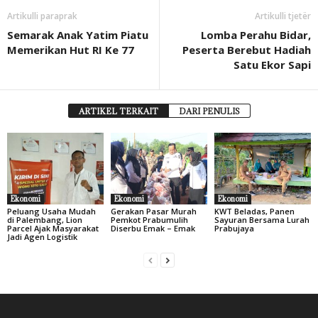
Artikulli paraprak
Artikulli tjetër
Semarak Anak Yatim Piatu
Lomba Perahu Bidar,
Memerikan Hut RI Ke 77
Peserta Berebut Hadiah
Satu Ekor Sapi
ARTIKEL TERKAIT
DARI PENULIS
Ekonomi
Ekonomi
Ekonomi
Peluang Usaha Mudah
Gerakan Pasar Murah
KWT Beladas, Panen
di Palembang, Lion
Pemkot Prabumulih
Sayuran Bersama Lurah
Parcel Ajak Masyarakat
Diserbu Emak – Emak
Prabujaya
Jadi Agen Logistik