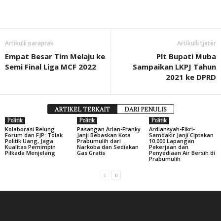
Artikulli paraprak
Artikulli tjetër
Empat Besar Tim Melaju ke
Plt Bupati Muba
Semi Final Liga MCF 2022
Sampaikan LKPJ Tahun
2021 ke DPRD
ARTIKEL TERKAIT
DARI PENULIS
Politik
Politik
Politik
Kolaborasi Relung
Pasangan Arlan-Franky
Ardiansyah-Fikri-
Forum dan FJP: Tolak
Janji Bebaskan Kota
Samdakir Janji Ciptakan
Politik Uang, Jaga
Prabumulih dari
10.000 Lapangan
Kualitas Pemimpin
Narkoba dan Sediakan
Pekerjaan dan
Pilkada Menjelang
Gas Gratis
Penyediaan Air Bersih di
Prabumulih