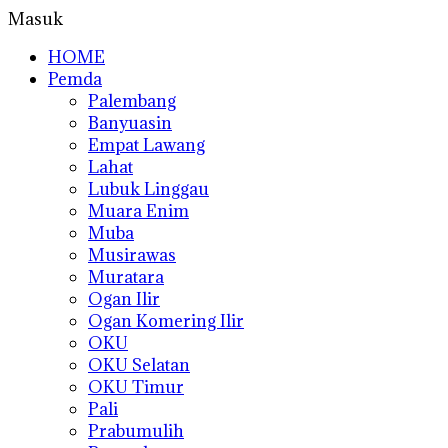
Masuk
HOME
Pemda
Palembang
Banyuasin
Empat Lawang
Lahat
Lubuk Linggau
Muara Enim
Muba
Musirawas
Muratara
Ogan Ilir
Ogan Komering Ilir
OKU
OKU Selatan
OKU Timur
Pali
Prabumulih