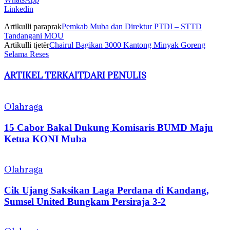
Linkedin
Artikulli paraprak
Pemkab Muba dan Direktur PTDI – STTD
Tandangani MOU
Artikulli tjetër
Chairul Bagikan 3000 Kantong Minyak Goreng
Selama Reses
ARTIKEL TERKAIT
DARI PENULIS
Olahraga
15 Cabor Bakal Dukung Komisaris BUMD Maju
Ketua KONI Muba
Olahraga
Cik Ujang Saksikan Laga Perdana di Kandang,
Sumsel United Bungkam Persiraja 3-2