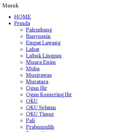
Masuk
HOME
Pemda
Palembang
Banyuasin
Empat Lawang
Lahat
Lubuk Linggau
Muara Enim
Muba
Musirawas
Muratara
Ogan Ilir
Ogan Komering Ilir
OKU
OKU Selatan
OKU Timur
Pali
Prabumulih