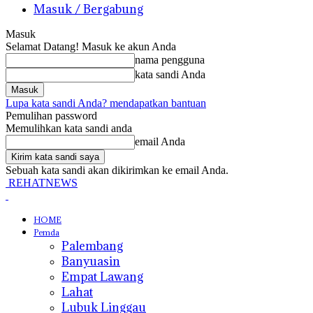
Masuk / Bergabung
Masuk
Selamat Datang! Masuk ke akun Anda
nama pengguna
kata sandi Anda
Lupa kata sandi Anda? mendapatkan bantuan
Pemulihan password
Memulihkan kata sandi anda
email Anda
Sebuah kata sandi akan dikirimkan ke email Anda.
REHATNEWS
HOME
Pemda
Palembang
Banyuasin
Empat Lawang
Lahat
Lubuk Linggau