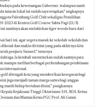
r budaya pada kewenangan Gubernur, walaupun nanti
ada tataran lokal ini sudah saya tetapkan,” ungkapnya
ggota Palembang Golf Club sekaligus Pemilihan
-2023 di Kenten Golf Course Sabtu Pagi (21/3).
 ini nantinya akan melahirkan tiger woods baru dari
ai hari ini, agar segera masuk ke sekolah-sekolah dan
 dikenal dan makin dicintai yang pada akhirnya kita
luruh penjuru Sumsel,” tuturnya
ahraga, Ia kembali menuturkan sudah saatnya para
tuk mampu melihat berbagai perkembangan pembinaan
un internasional.
an golf ditengah kota yang memberikan kesegaran bagi
isini juga menjadi taman marga satwa bagi unggas
ng masih hidup bertahan disini,” pungkasnya
 Kepala Kejaksaan Tinggi Oktavianus S.H., M.H, Ketua
esman dan Mantan Ketua PGC Prof. Ali Ganni.