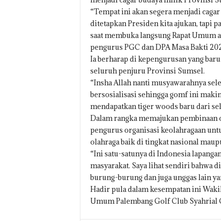
“Tempat ini akan segera menjadi caga
ditetapkan Presiden kita ajukan, tapi p
saat membuka langsung Rapat Umum an
pengurus PGC dan DPA Masa Bakti 2020
Ia berharap di kepengurusan yang baru
seluruh penjuru Provinsi Sumsel.
“Insha Allah nanti musyawarahnya seles
bersosialisasi sehingga gomf ini makin
mendapatkan tiger woods baru dari se
Dalam rangka memajukan pembinaan ol
pengurus organisasi keolahragaan un
olahraga baik di tingkat nasional maup
“Ini satu-satunya di Indonesia lapang
masyarakat. Saya lihat sendiri bahwa d
burung-burung dan juga unggas lain ya
Hadir pula dalam kesempatan ini Wakil
Umum Palembang Golf Club Syahrial O