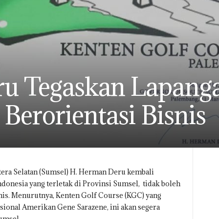
u Tegaskan Lapanga
Berorientasi Bisnis
era Selatan (Sumsel) H. Herman Deru kembali
donesia yang terletak di Provinsi Sumsel, tidak boleh
snis. Menurutnya, Kenten Golf Course (KGC) yang
sional Amerikan Gene Sarazene, ini akan segera
Sumsel.