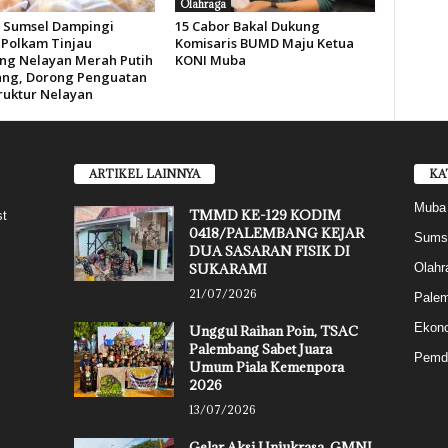
Olahraga
Sumsel Dampingi
15 Cabor Bakal Dukung
Polkam Tinjau
Komisaris BUMD Maju Ketua
g Nelayan Merah Putih
KONI Muba
ng, Dorong Penguatan
truktur Nelayan
ARTIKEL LAINNYA
KA
Muba
TMMD KE-129 KODIM
st
0418/PALEMBANG KEJAR
Sums
DUA SASARAN FISIK DI
SUKARAMI
Olahr
21/07/2026
Pale
Ekon
Unggul Raihan Poin, TSAC
Palembang Sabet Juara
Pemd
Umum Piala Kemenpora
2026
13/07/2026
Gelar Aksi Unjukrasa, GMNI