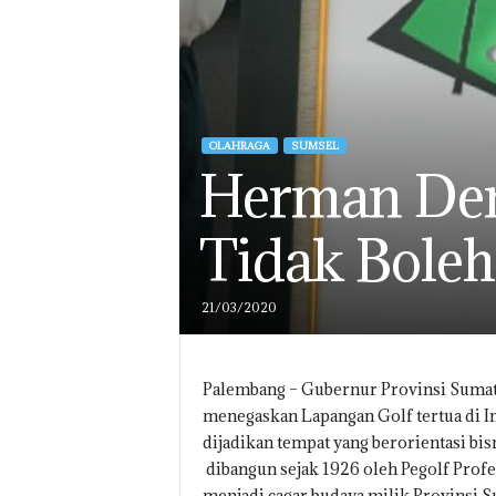
OLAHRAGA
SUMSEL
Herman Der
Tidak Boleh 
21/03/2020
Palembang – Gubernur Provinsi Sumat
menegaskan Lapangan Golf tertua di In
dijadikan tempat yang berorientasi bi
dibangun sejak 1926 oleh Pegolf Profe
menjadi cagar budaya milik Provinsi 