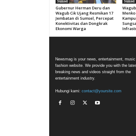
Sumsel
Sumsel
Gubernur Herman Deru dan
Wagub 
Wagub Cik Ujang Resmikan 17
Menko 
Jembatan di Sumsel, Percepat
Kampun
Konektivitas dan Dongkrak
Sungsa
Ekonomi Warga
Infras
Newsmag is your news, entertainment, music
fashion website. We provide you with the late
breaking news and videos straight from the
entertainment industry.
Hubungi kami:
contact@yoursite.com