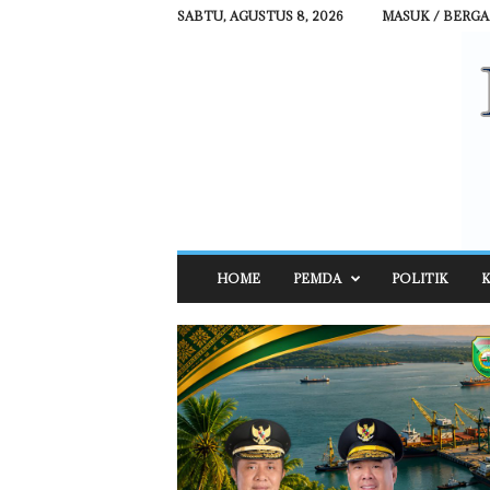
SABTU, AGUSTUS 8, 2026
MASUK / BERG
R
HOME
PEMDA
POLITIK
K
E
H
A
T
N
E
W
S