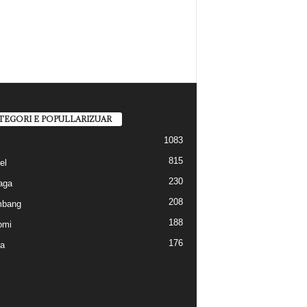
TEGORI E POPULLARIZUAR
1083
815
el
230
aga
208
mbang
188
omi
176
a