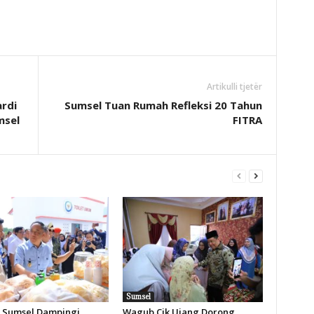
Artikulli tjetër
rdi
Sumsel Tuan Rumah Refleksi 20 Tahun
msel
FITRA
Sumsel
Sumsel Dampingi
Wagub Cik Ujang Dorong