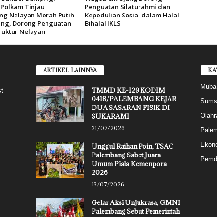
Polkam Tinjau
Penguatan Silaturahmi dan
g Nelayan Merah Putih
Kepedulian Sosial dalam Halal
ng, Dorong Penguatan
Bihalal IKLS
truktur Nelayan
ARTIKEL LAINNYA
KA
Muba
TMMD KE-129 KODIM
st
0418/PALEMBANG KEJAR
Sums
DUA SASARAN FISIK DI
SUKARAMI
Olahr
21/07/2026
Pale
Ekon
Unggul Raihan Poin, TSAC
Palembang Sabet Juara
Pemd
Umum Piala Kemenpora
2026
13/07/2026
Gelar Aksi Unjukrasa, GMNI
Palembang Sebut Pemerintah