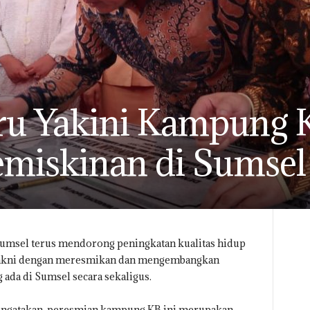
ru Yakini Kampung
emiskinan di Sumsel
msel terus mendorong peningkatan kualitas hidup
 yakni dengan meresmikan dan mengembangkan
ada di Sumsel secara sekaligus.
ngatakan, peresmian kampung KB ini merupakan