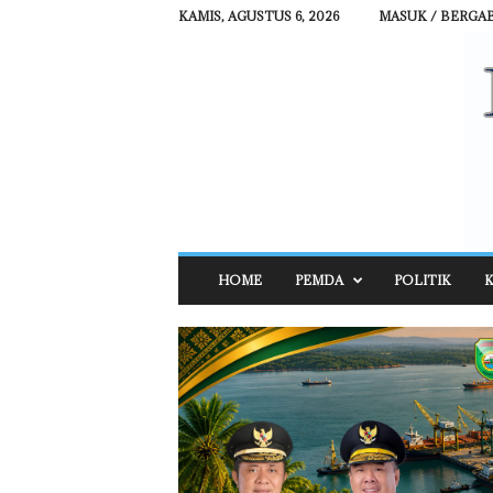
KAMIS, AGUSTUS 6, 2026
MASUK / BERGA
R
HOME
PEMDA
POLITIK
K
E
H
A
T
N
E
W
S