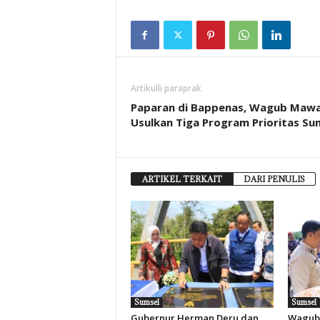
Artikulli paraprak
Paparan di Bappenas, Wagub Mawa
Usulkan Tiga Program Prioritas Su
ARTIKEL TERKAIT
DARI PENULIS
Sumsel
Sumsel
Gubernur Herman Deru dan
Wagub 