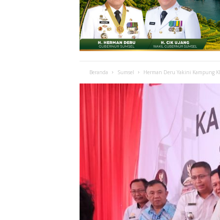
Beranda
Sumsel
Herman Deru Yakini Kampung K