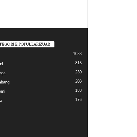
TEGORI E POPULLARIZUAR
1083
815
el
230
aga
208
mbang
188
omi
176
a