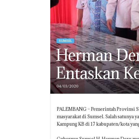
SUMSEL
Herman De
Entaskan K
04/03/2020
PALEMBANG – Pemerintah Provinsi Su
masyarakat di Sumsel. Salah satunya
Kampung KB di 17 kabupaten/kota yang 
Gubernur Sumsel H. Herman Deru me