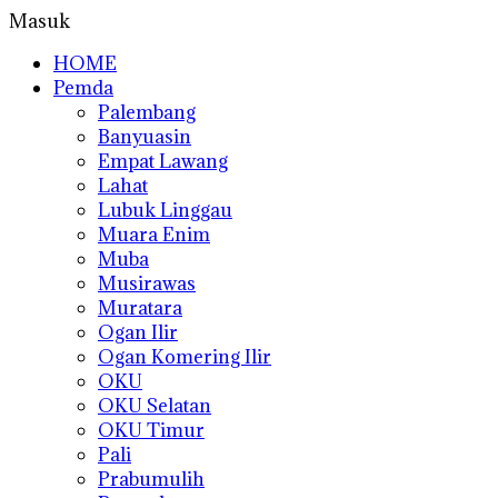
Masuk
HOME
Pemda
Palembang
Banyuasin
Empat Lawang
Lahat
Lubuk Linggau
Muara Enim
Muba
Musirawas
Muratara
Ogan Ilir
Ogan Komering Ilir
OKU
OKU Selatan
OKU Timur
Pali
Prabumulih