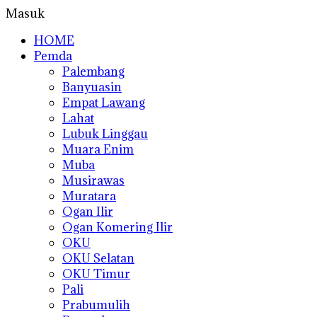
Masuk
HOME
Pemda
Palembang
Banyuasin
Empat Lawang
Lahat
Lubuk Linggau
Muara Enim
Muba
Musirawas
Muratara
Ogan Ilir
Ogan Komering Ilir
OKU
OKU Selatan
OKU Timur
Pali
Prabumulih