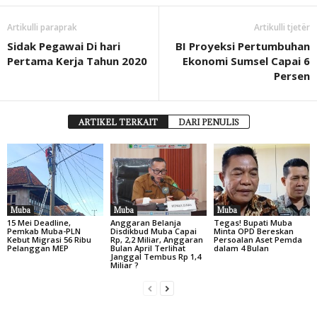
Artikulli paraprak
Artikulli tjetër
Sidak Pegawai Di hari
BI Proyeksi Pertumbuhan
Pertama Kerja Tahun 2020
Ekonomi Sumsel Capai 6
Persen
ARTIKEL TERKAIT
DARI PENULIS
Muba
Muba
Muba
15 Mei Deadline,
Anggaran Belanja
Tegas! Bupati Muba
Pemkab Muba-PLN
Disdikbud Muba Capai
Minta OPD Bereskan
Kebut Migrasi 56 Ribu
Rp, 2,2 Miliar, Anggaran
Persoalan Aset Pemda
Pelanggan MEP
Bulan April Terlihat
dalam 4 Bulan
Janggal Tembus Rp 1,4
Miliar ?