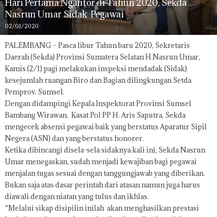
Hari Pertama Ngantor di Tahun 2020, Sekda
Nasrun Umar Sidak Pegawai
02/01/2020
PALEMBANG – Pasca libur Tahun baru 2020, Sekretaris
Daerah (Sekda) Provinsi Sumatera Selatan H.Nasrun Umar,
Kamis (2/1) pagi melakukan inspeksi mendadak (Sidak)
kesejumlah ruangan Biro dan Bagian dilingkungan Setda
Pemprov. Sumsel.
Dengan didampingi Kepala Inspektorat Provinsi Sumsel
Bambang Wirawan, Kasat Pol PP H. Aris Saputra, Sekda
mengecek absensi pegawai baik yang berstatus Aparatur Sipil
Negera (ASN) dan yang berstatus honorer.
Ketika dibincangi disela-sela sidaknya kali ini, Sekda Nasrun
Umar menegaskan, sudah menjadi kewajiban bagi pegawai
menjalan tugas sesuai dengan tanggungjawab yang diberikan.
Bukan saja atas dasar perintah dari atasan namun juga harus
diawali dengan niatan yang tulus dan ikhlas.
“Melalui sikap disipilin inilah akan menghasilkan prestasi