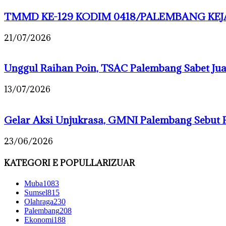
TMMD KE-129 KODIM 0418/PALEMBANG KEJA
21/07/2026
Unggul Raihan Poin, TSAC Palembang Sabet J
13/07/2026
Gelar Aksi Unjukrasa, GMNI Palembang Sebut 
23/06/2026
KATEGORI E POPULLARIZUAR
Muba
1083
Sumsel
815
Olahraga
230
Palembang
208
Ekonomi
188