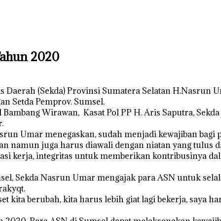
Tahun 2020
 Daerah (Sekda) Provinsi Sumatera Selatan H.Nasrun U
gan Setda Pemprov. Sumsel.
 Bambang Wirawan, Kasat Pol PP H. Aris Saputra, Sekda
.
a Nasrun Umar menegaskan, sudah menjadi kewajiban bagi
asan namun juga harus diawali dengan niatan yang tulus d
tasi kerja, integritas untuk memberikan kontribusinya d
umsel, Sekda Nasrun Umar mengajak para ASN untuk selal
akyqt.
t kita berubah, kita harus lebih giat lagi bekerja, saya 
n 2020. Para ASN di Sumsel dapat melaksanakan kewajiba