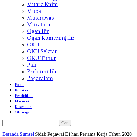
Muara Enim
Muba
Musirawas
Muratara
Ogan Ilir
Ogan Komering Ilir
OKU
OKU Selatan
OKU Timur
Pali
Prabumulih
Pagaralam
Politik
Kriminal
Pendidikan
Ekonomi
Kesehatan
Olahraga
Beranda
Sumsel
Sidak Pegawai Di hari Pertama Kerja Tahun 2020