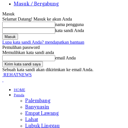
Masuk / Bergabung
Masuk
Selamat Datang! Masuk ke akun Anda
nama pengguna
kata sandi Anda
Lupa kata sandi Anda? mendapatkan bantuan
Pemulihan password
Memulihkan kata sandi anda
email Anda
Sebuah kata sandi akan dikirimkan ke email Anda.
REHATNEWS
HOME
Pemda
Palembang
Banyuasin
Empat Lawang
Lahat
Lubuk Linggau