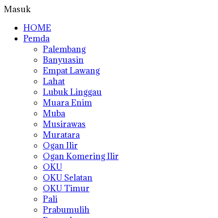
Masuk
HOME
Pemda
Palembang
Banyuasin
Empat Lawang
Lahat
Lubuk Linggau
Muara Enim
Muba
Musirawas
Muratara
Ogan Ilir
Ogan Komering Ilir
OKU
OKU Selatan
OKU Timur
Pali
Prabumulih