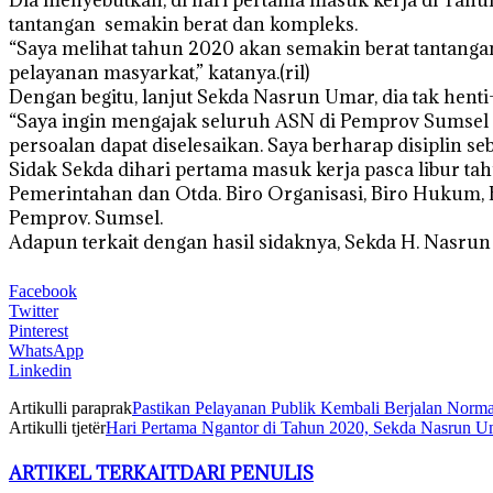
tantangan semakin berat dan kompleks.
“Saya melihat tahun 2020 akan semakin berat tantanga
pelayanan masyarkat,” katanya.(ril)
Dengan begitu, lanjut Sekda Nasrun Umar, dia tak hent
“Saya ingin mengajak seluruh ASN di Pemprov Sumsel m
persoalan dapat diselesaikan. Saya berharap disiplin se
Sidak Sekda dihari pertama masuk kerja pasca libur ta
Pemerintahan dan Otda. Biro Organisasi, Biro Hukum, 
Pemprov. Sumsel.
Adapun terkait dengan hasil sidaknya, Sekda H. Nasrun
Facebook
Twitter
Pinterest
WhatsApp
Linkedin
Artikulli paraprak
Pastikan Pelayanan Publik Kembali Berjalan Norm
Artikulli tjetër
Hari Pertama Ngantor di Tahun 2020, Sekda Nasrun 
ARTIKEL TERKAIT
DARI PENULIS