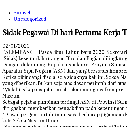
Sumsel
Uncategorized
Sidak Pegawai Di hari Pertama Kerja 
02/01/2020
PALEMBANG – Pasca libur Tahun baru 2020, Sekretaris
(Sidak) kesejumlah ruangan Biro dan Bagian dilingkun
Dengan didampingi Kepala Inspektorat Provinsi Sumsel
Aparatur Sipil Negera (ASN) dan yang berstatus honorer
Ketika dibincangi disela-sela sidaknya kali ini, Sekd
yang diberikan. Bukan saja atas dasar perintah dari at
“Melalui sikap disipilin inilah akan menghasilkan pres
Nasrun.
Sebagai pejabat pimpinan tertinggi ASN di Provinsi S
ditugaskan memberikan pengabdian pada kepentingan r
“Diawal pergantian tahun ini saya berharap juga maindse
kata Sekda Nasrun Umar
Dia menyebutkan, di hari pertama masuk kerja di Tahu