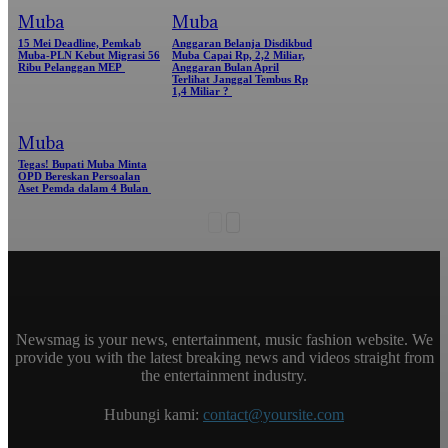
Muba
Muba
15 Mei Deadline, Pemkab
Anggaran Belanja Disdikbud
Muba-PLN Kebut Migrasi 56
Muba Capai Rp, 2,2 Miliar,
Ribu Pelanggan MEP
Anggaran Bulan April
Terlihat Janggal Tembus Rp
1,4 Miliar ?
Muba
Tegas! Bupati Muba Minta
OPD Bereskan Persoalan
Aset Pemda dalam 4 Bulan
Newsmag is your news, entertainment, music fashion website. We
provide you with the latest breaking news and videos straight from
the entertainment industry.
Hubungi kami:
contact@yoursite.com