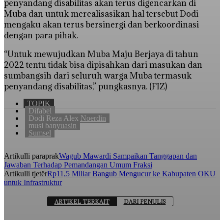
penyandang disabilitas akan terus digencarkan di
Muba dan untuk merealisasikan hal tersebut Dodi
mengaku akan terus bersinergi dan berkoordinasi
dengan para pihak.
“Untuk mewujudkan Muba Maju Berjaya di tahun
2022 tentu tidak bisa dipisahkan dari masukan dan
sumbangsih dari seluruh warga Muba termasuk
penyandang disabilitas,” pungkasnya. (FIZ)
TOPIK
Difabel
Dodi Reza Alex Noerdin
musi banyuasin
Sumsel
Artikulli paraprak
Wagub Mawardi Sampaikan Tanggapan dan
Jawaban Terhadap Pemandangan Umum Fraksi
Artikulli tjetër
Rp11,5 Miliar Bangub Mengucur ke Kabupaten OKU
untuk Infrastruktur
ARTIKEL TERKAIT
DARI PENULIS