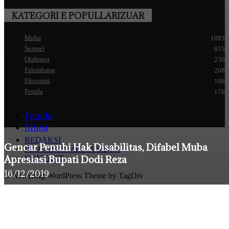
KATEGORI E POPULLARIZUAR
Muba
1083
Sumsel
815
Olahraga
230
Palembang
208
Ekonomi
188
Pemda
176
Pemda
Muba
REDAKSI
Gencar Penuhi Hak Disabilitas, Difabel Muba
PEDOMAN MEDIA SIBER
Apresiasi Bupati Dodi Reza
CONTACT
16/12/2019
© Newsmag WordPress Theme by TagDiv