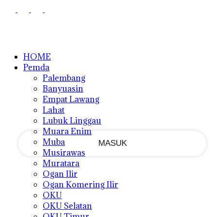
PEMULIHAN PASSWORD
MASUK
Masuk
SELAMAT DATANG!
Masuk ke akun Anda
HOME
Pemda
Palembang
Banyuasin
nama pengguna
Empat Lawang
Lahat
kata sandi Anda
Lubuk Linggau
Muara Enim
Muba
Musirawas
Muratara
Lupa kata sandi Anda?
Ogan Ilir
Ogan Komering Ilir
OKU
OKU Selatan
Memulihkan kata sandi anda
OKU Timur