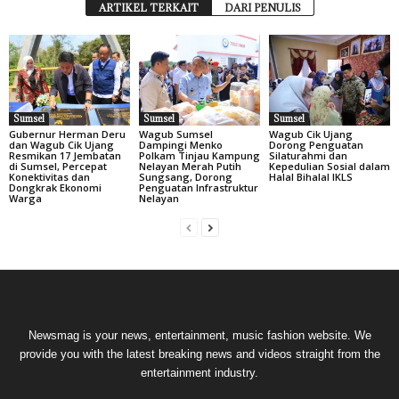
ARTIKEL TERKAIT
DARI PENULIS
Sumsel
Sumsel
Sumsel
Gubernur Herman Deru
Wagub Sumsel
Wagub Cik Ujang
dan Wagub Cik Ujang
Dampingi Menko
Dorong Penguatan
Resmikan 17 Jembatan
Polkam Tinjau Kampung
Silaturahmi dan
di Sumsel, Percepat
Nelayan Merah Putih
Kepedulian Sosial dalam
Konektivitas dan
Sungsang, Dorong
Halal Bihalal IKLS
Dongkrak Ekonomi
Penguatan Infrastruktur
Warga
Nelayan
Newsmag is your news, entertainment, music fashion website. We
provide you with the latest breaking news and videos straight from the
entertainment industry.