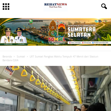
Beranda
Sumsel
LRT Sumsel Pangkas Waktu Tempuh 47 Menit dari Stasiun
Bandara-DJKA