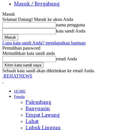
Masuk / Bergabung
Masuk
Selamat Datang! Masuk ke akun Anda
nama pengguna
kata sandi Anda
Lupa kata sandi Anda? mendapatkan bantuan
Pemulihan password
Memulihkan kata sandi anda
email Anda
Sebuah kata sandi akan dikirimkan ke email Anda.
REHATNEWS
HOME
Pemda
Palembang
Banyuasin
Empat Lawang
Lahat
Lubuk Linggau