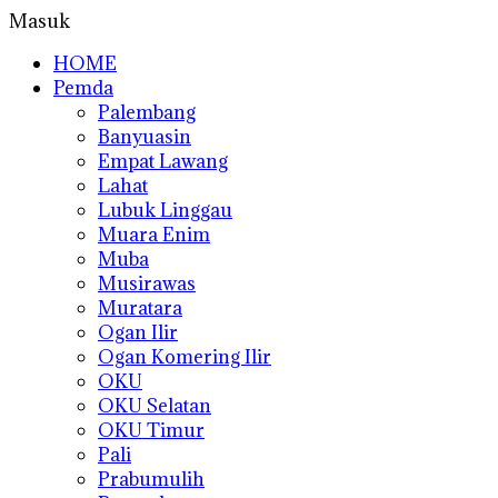
Masuk
HOME
Pemda
Palembang
Banyuasin
Empat Lawang
Lahat
Lubuk Linggau
Muara Enim
Muba
Musirawas
Muratara
Ogan Ilir
Ogan Komering Ilir
OKU
OKU Selatan
OKU Timur
Pali
Prabumulih