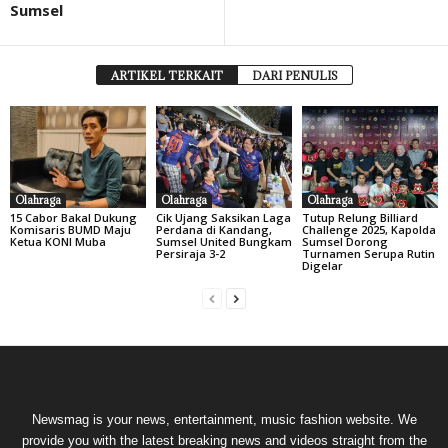
Sumsel
ARTIKEL TERKAIT
DARI PENULIS
Olahraga
Olahraga
Olahraga
15 Cabor Bakal Dukung
Cik Ujang Saksikan Laga
Tutup Relung Billiard
Komisaris BUMD Maju
Perdana di Kandang,
Challenge 2025, Kapolda
Ketua KONI Muba
Sumsel United Bungkam
Sumsel Dorong
Persiraja 3-2
Turnamen Serupa Rutin
Digelar
Newsmag is your news, entertainment, music fashion website. We
provide you with the latest breaking news and videos straight from the