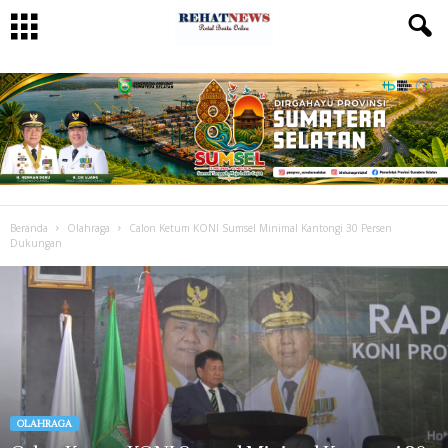
Beranda
Olahraga
Calon Ketum KONI Sumsel Minimal Kantongi 30 Persen
Dukungan
OLAHRAGA