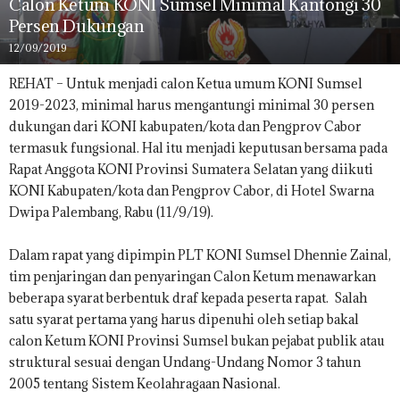
Calon Ketum KONI Sumsel Minimal Kantongi 30
Persen Dukungan
12/09/2019
REHAT – Untuk menjadi calon Ketua umum KONI Sumsel
2019-2023, minimal harus mengantungi minimal 30 persen
dukungan dari KONI kabupaten/kota dan Pengprov Cabor
termasuk fungsional. Hal itu menjadi keputusan bersama pada
Rapat Anggota KONI Provinsi Sumatera Selatan yang diikuti
KONI Kabupaten/kota dan Pengprov Cabor, di Hotel Swarna
Dwipa Palembang, Rabu (11/9/19).
Dalam rapat yang dipimpin PLT KONI Sumsel Dhennie Zainal,
tim penjaringan dan penyaringan Calon Ketum menawarkan
beberapa syarat berbentuk draf kepada peserta rapat. Salah
satu syarat pertama yang harus dipenuhi oleh setiap bakal
calon Ketum KONI Provinsi Sumsel bukan pejabat publik atau
struktural sesuai dengan Undang-Undang Nomor 3 tahun
2005 tentang Sistem Keolahragaan Nasional.