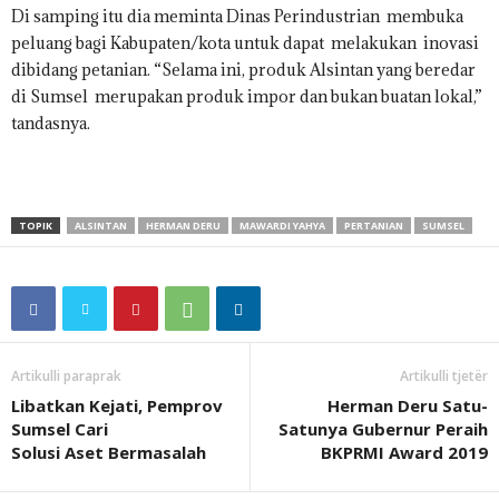
Di samping itu dia meminta Dinas Perindustrian membuka
peluang bagi Kabupaten/kota untuk dapat melakukan inovasi
dibidang petanian. “Selama ini, produk Alsintan yang beredar
di Sumsel merupakan produk impor dan bukan buatan lokal,”
tandasnya.
TOPIK
ALSINTAN
HERMAN DERU
MAWARDI YAHYA
PERTANIAN
SUMSEL
Artikulli paraprak
Artikulli tjetër
Libatkan Kejati, Pemprov
Herman Deru Satu-
Sumsel Cari
Satunya Gubernur Peraih
Solusi Aset Bermasalah
BKPRMI Award 2019