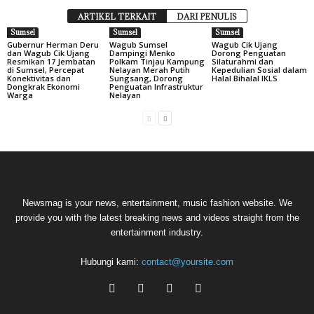
ARTIKEL TERKAIT
DARI PENULIS
Sumsel
Sumsel
Sumsel
Gubernur Herman Deru
Wagub Sumsel
Wagub Cik Ujang
dan Wagub Cik Ujang
Dampingi Menko
Dorong Penguatan
Resmikan 17 Jembatan
Polkam Tinjau Kampung
Silaturahmi dan
di Sumsel, Percepat
Nelayan Merah Putih
Kepedulian Sosial dalam
Konektivitas dan
Sungsang, Dorong
Halal Bihalal IKLS
Dongkrak Ekonomi
Penguatan Infrastruktur
Warga
Nelayan
Newsmag is your news, entertainment, music fashion website. We
provide you with the latest breaking news and videos straight from the
entertainment industry.
Hubungi kami:
contact@yoursite.com