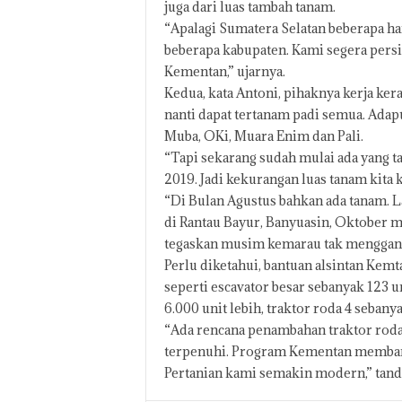
juga dari luas tambah tanam.
“Apalagi Sumatera Selatan beberapa har
beberapa kabupaten. Kami segera pers
Kementan,” ujarnya.
Kedua, kata Antoni, pihaknya kerja ke
nanti dapat tertanam padi semua. Ada
Muba, OKi, Muara Enim dan Pali.
“Tapi sekarang sudah mulai ada yang 
2019. Jadi kekurangan luas tanam kita k
“Di Bulan Agustus bahkan ada tanam. 
di Rantau Bayur, Banyuasin, Oktober mi
tegaskan musim kemarau tak menggangg
Perlu diketahui, bantuan alsintan Kemt
seperti escavator besar sebanyak 123 un
6.000 unit lebih, traktor roda 4 sebanya
“Ada rencana penambahan traktor roda 
terpenuhi. Program Kementan membangu
Pertanian kami semakin modern,” tanda