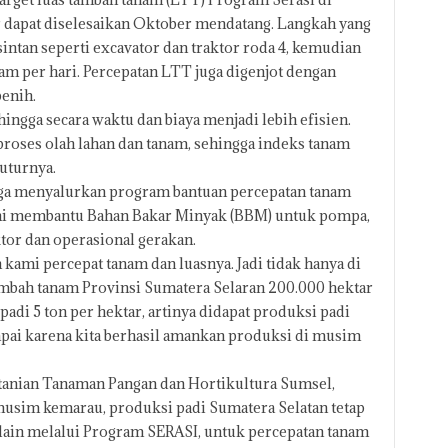
 dapat diselesaikan Oktober mendatang. Langkah yang
ntan seperti excavator dan traktor roda 4, kemudian
jam per hari. Percepatan LTT juga digenjot dengan
enih.
hingga secara waktu dan biaya menjadi lebih efisien.
roses olah lahan dan tanam, sehingga indeks tanam
tuturnya.
uga menyalurkan program bantuan percepatan tanam
ni membantu Bahan Bakar Minyak (BBM) untuk pompa,
tor dan operasional gerakan.
kami percepat tanam dan luasnya. Jadi tidak hanya di
ambah tanam Provinsi Sumatera Selaran 200.000 hektar
padi 5 ton per hektar, artinya didapat produksi padi
 gapai karena kita berhasil amankan produksi di musim
rtanian Tanaman Pangan dan Hortikultura Sumsel,
usim kemarau, produksi padi Sumatera Selatan tetap
elain melalui Program SERASI, untuk percepatan tanam