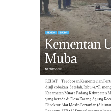
PEMDA
MUBA
Kementan Uj
Muba
05/09/2019
REHAT – Terobosan Kementerian Pertan
diuji cobakan. Setelah, Rabu (4/9), men
Kecamatan Muara Padang Kabupaten Musi 
yang berada di Desa Karang Agung Kec
Direktur Alat Mesin Pertanian (Alsint
Program SERASI Sumsel mengatakan tar