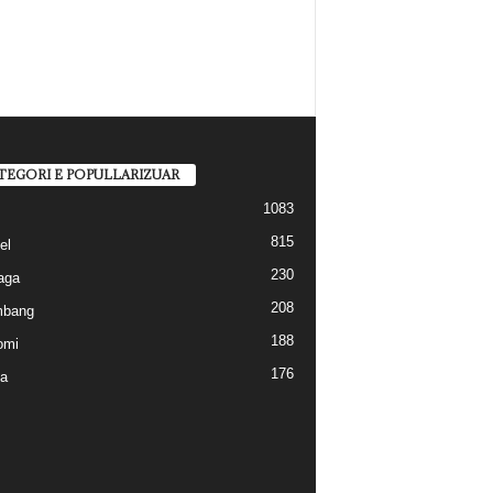
TEGORI E POPULLARIZUAR
1083
815
el
230
aga
208
mbang
188
omi
176
a