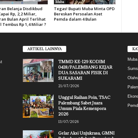
Muba
an Belanja Disdikbud
Tegas! Bupati Muba Minta OPD
pai Rp, 2,2 Miliar,
Bereskan Persoalan Aset
an Bulan April Terlihat
Pemda dalam 4 Bulan
l Tembus Rp 1,4 Miliar ?
ARTIKEL LAINNYA
KA
Muba
TMMD KE-129 KODIM
st
0418/PALEMBANG KEJAR
Sums
DUA SASARAN FISIK DI
SUKARAMI
Olahr
21/07/2026
Pale
Ekon
Unggul Raihan Poin, TSAC
Palembang Sabet Juara
Pemd
Umum Piala Kemenpora
2026
13/07/2026
Gelar Aksi Unjukrasa, GMNI