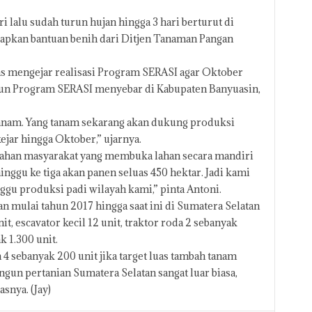
i lalu sudah turun hujan hingga 3 hari berturut di
iapkan bantuan benih dari Ditjen Tanaman Pangan
ras mengejar realisasi Program SERASI agar Oktober
pun Program SERASI menyebar di Kabupaten Banyuasin,
tanam. Yang tanam sekarang akan dukung produksi
ejar hingga Oktober,” ujarnya.
Lahan masyarakat yang membuka lahan secara mandiri
nggu ke tiga akan panen seluas 450 hektar. Jadi kami
u produksi padi wilayah kami,” pinta Antoni.
an mulai tahun 2017 hingga saat ini di Sumatera Selatan
it, escavator kecil 12 unit, traktor roda 2 sebanyak
k 1.300 unit.
4 sebanyak 200 unit jika target luas tambah tanam
n pertanian Sumatera Selatan sangat luar biasa,
snya. (Jay)