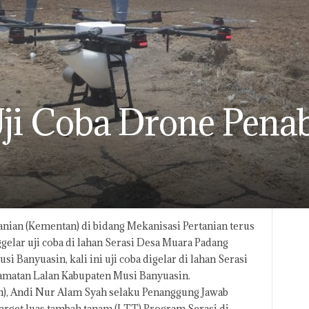
i Coba Drone Penab
ian (Kementan) di bidang Mekanisasi Pertanian terus
ggelar uji coba di lahan Serasi Desa Muara Padang
Banyuasin, kali ini uji coba digelar di lahan Serasi
amatan Lalan Kabupaten Musi Banyuasin.
an), Andi Nur Alam Syah selaku Penanggung Jawab
get luas tambah tanam (LTT) Program Serasi di