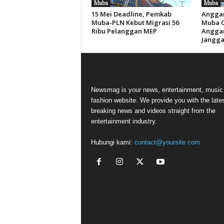
Muba
Muba
15 Mei Deadline, Pemkab
Anggar
Muba-PLN Kebut Migrasi 56
Muba Ca
Ribu Pelanggan MEP
Anggar
Jangga
Newsmag is your news, entertainment, music
fashion website. We provide you with the late
breaking news and videos straight from the
entertainment industry.
Hubungi kami:
contact@yoursite.com