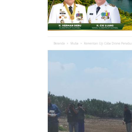
Beranda
Muba
Kementan Uji Coba Drone Penabu