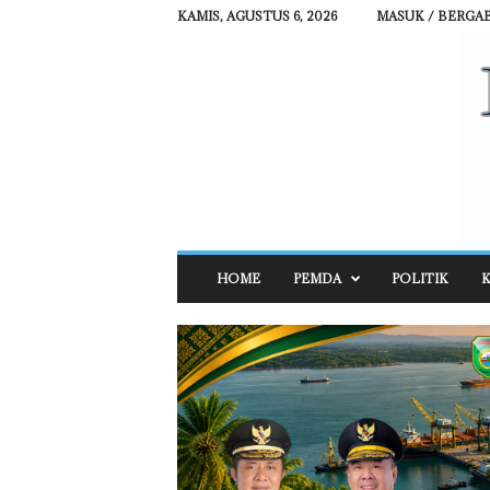
KAMIS, AGUSTUS 6, 2026
MASUK / BERGA
R
HOME
PEMDA
POLITIK
K
E
H
A
T
N
E
W
S