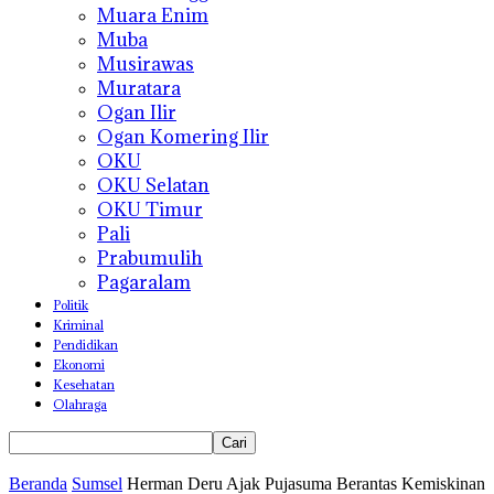
Muara Enim
Muba
Musirawas
Muratara
Ogan Ilir
Ogan Komering Ilir
OKU
OKU Selatan
OKU Timur
Pali
Prabumulih
Pagaralam
Politik
Kriminal
Pendidikan
Ekonomi
Kesehatan
Olahraga
Beranda
Sumsel
Herman Deru Ajak Pujasuma Berantas Kemiskinan