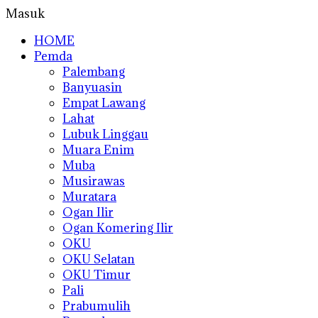
Masuk
HOME
Pemda
Palembang
Banyuasin
Empat Lawang
Lahat
Lubuk Linggau
Muara Enim
Muba
Musirawas
Muratara
Ogan Ilir
Ogan Komering Ilir
OKU
OKU Selatan
OKU Timur
Pali
Prabumulih