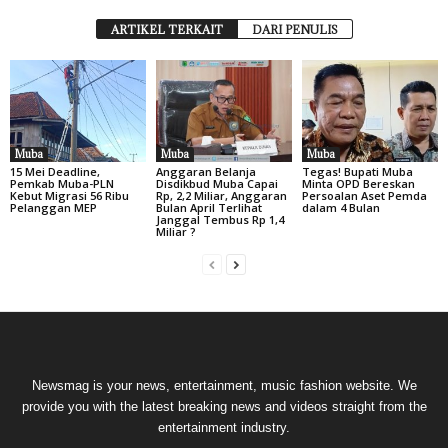
ARTIKEL TERKAIT
DARI PENULIS
Muba
Muba
Muba
15 Mei Deadline,
Anggaran Belanja
Tegas! Bupati Muba
Pemkab Muba-PLN
Disdikbud Muba Capai
Minta OPD Bereskan
Kebut Migrasi 56 Ribu
Rp, 2,2 Miliar, Anggaran
Persoalan Aset Pemda
Pelanggan MEP
Bulan April Terlihat
dalam 4 Bulan
Janggal Tembus Rp 1,4
Miliar ?
Newsmag is your news, entertainment, music fashion website. We
provide you with the latest breaking news and videos straight from the
entertainment industry.