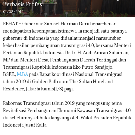
Berbasis Profesi
01/08/2019
REHAT – Gubernur Sumsel.Herman Deru benar-benar
mendapatkan kesempatan istimewa. Ia menjadi satu-satunya
gubernur di Indonesia yang didaulat menjadi narasumber
keberhasilan pembangunan transmigrasi 4.0, bersama Menteri
Pertanian Republik Indonesia Dr. Ir. H. Andi Amran Sulaiman,
MP dan Menteri Desa, Pembangunan Daerah Tertinggal dan
Transmigrasi Republik Indonesia Eko Putro Sandjojo,
BSEE.,
M.BA
pada Rapat koordinasi Nasional Transmigrasi
tahun 2019 di Golden Ballroom The Sultan Hotel and
Residence, Jakarta Kamis(1/8) pagi.
Rakornas Transmigrasi tahun 2019 yang mengusung tema
Revitalisasi Pembangunan Ekonomi Kawasan Transmigrasi 4.0
itu sebelumnya dibuka langsung oleh Wakil Presiden Republik
Indonesia Jusuf Kalla