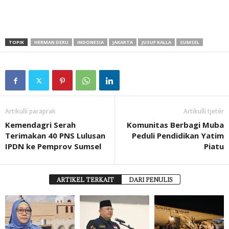
TOPIK
HERMAN DERU
INDONESIA
JAKARTA
JUSUF KALLA
SUMSEL
Artikulli paraprak
Artikulli tjetër
Kemendagri Serah
Komunitas Berbagi Muba
Terimakan 40 PNS Lulusan
Peduli Pendidikan Yatim
IPDN ke Pemprov Sumsel
Piatu
ARTIKEL TERKAIT
DARI PENULIS