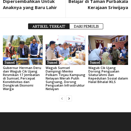
Dipersembahkan Untuk
Belajar di Taman Purbakala
Anaknya yang Baru Lahir
Kerajaan Sriwijaya
ARTIKEL TERKAIT
DARI PENULIS
Sumsel
Sumsel
Sumsel
Gubernur Herman Deru
Wagub Sumsel
Wagub Cik Ujang
dan Wagub Cik Ujang
Dampingi Menko
Dorong Penguatan
Resmikan 17 Jembatan
Polkam Tinjau Kampung
Silaturahmi dan
di Sumsel, Percepat
Nelayan Merah Putih
Kepedulian Sosial dalam
Konektivitas dan
Sungsang, Dorong
Halal Bihalal IKLS
Dongkrak Ekonomi
Penguatan Infrastruktur
Warga
Nelayan