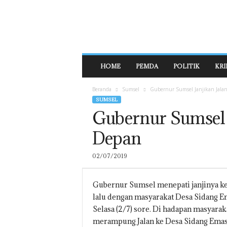
E
H
A
T
N
E
HOME
PEMDA
POLITIK
KRI
W
S
Beranda
Sumsel
Gubernur Sumsel Janjikan Jala
SUMSEL
Gubernur Sumsel 
Depan
02/07/2019
Gubernur Sumsel menepati janjinya kem
lalu dengan masyarakat Desa Sidang Em
Selasa (2/7) sore. Di hadapan masyara
merampung Jalan ke Desa Sidang Emas 