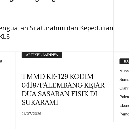
enguatan Silaturahmi dan Kepedulian
IKLS
ARTIKEL LAINNYA
KA
st
Muba
TMMD KE-129 KODIM
Sums
0418/PALEMBANG KEJAR
Olahr
DUA SASARAN FISIK DI
Pale
SUKARAMI
Ekon
21/07/2026
Pemd