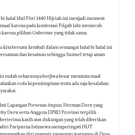
i halal Idul Fitri 1440 Hijriah ini menjadi moment
 maaf karena pada kontestasi Pilgub lalu memecah
 karena pilihan Gubernur yang tidak sama.
a kita bersatu kembali dalam semangat halal bi halal ini
ersatuan dan kesatuan sehingga Sumsel tetap aman
n sudah seharusnya berjiwa besar meminta maaf
alankan roda kepemimpinan tentu ada saja kesalahan
yarakat.
ati Lapangan Porsenas itupun, Herman Deru yang
by Deru serta Anggota DPRD Provinsi terpilih
rterima kasih atas dukungan yang telah diberikan
ghadiri Paripurna Istimewa memperingati HUT
enyempatkan diri mampir menemui warganya di Desa