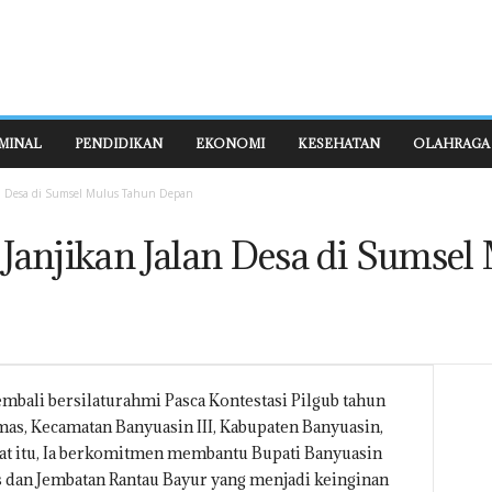
MINAL
PENDIDIKAN
EKONOMI
KESEHATAN
OLAHRAGA
n Desa di Sumsel Mulus Tahun Depan
Janjikan Jalan Desa di Sumsel
bali bersilaturahmi Pasca Kontestasi Pilgub tahun
as, Kecamatan Banyuasin III, Kabupaten Banyuasin,
kat itu, Ia berkomitmen membantu Bupati Banyuasin
dan Jembatan Rantau Bayur yang menjadi keinginan