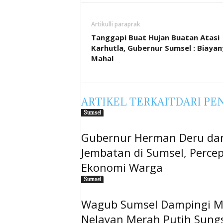
Artikulli paraprak
Tanggapi Buat Hujan Buatan Atasi
Karhutla, Gubernur Sumsel : Biayan
Mahal
ARTIKEL TERKAIT
DARI PE
Sumsel
Gubernur Herman Deru dan
Jembatan di Sumsel, Perce
Ekonomi Warga
Sumsel
Wagub Sumsel Dampingi M
Nelayan Merah Putih Sung