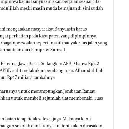
pinnya bagus Banyuasin akan berjalan sesuai cita-
amdulillah meski masih muda kemajuan di sini sudah
lani mengatakan masyarakat Banyuasin harus
gat perhatian pada Kabupaten yang dipimpinnya.
erbagainpersoalan seperti masih banyak ruas jalan yang
an bantuan dari Pemprov Sumsel.
ti Provinsi Jawa Barat. Sedangkan APBD hanya Rp2,2
n APBD sulit melakukan pembangunan. Alhamdulillah
nur Rp47 miliar,” tambahnya.
 seharusnya untuk merampungkan Jembatan Rantau
alihkan untuk membeli sejumlah alat membenahi ruas
embatan tetap tidak selesai juga. Makanya kami
ngun sekolah dan lainnya. Ini tentu akan dirasakan