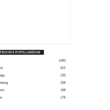
TEGORI E POPULLARIZUAR
1083
el
815
aga
230
mbang
208
omi
188
a
176