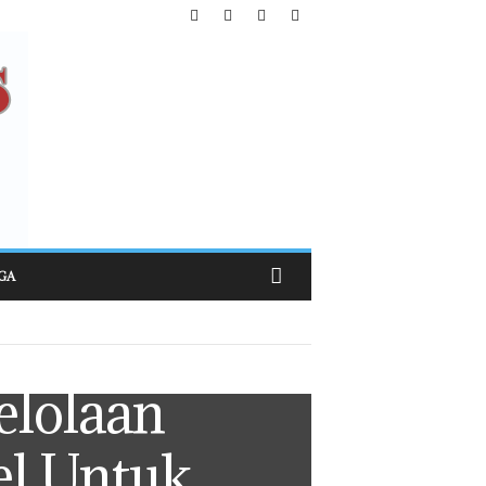
GA
elolaan
el Untuk