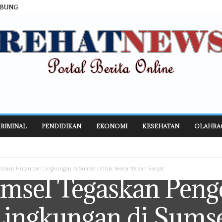
ABUNG
RIMINAL
PENDIDIKAN
EKONOMI
KESEHATAN
OLAHRA
lolaan Hutan dan Lingkungan di Sumsel Untuk Kesejahteraan Rakyat
msel Tegaskan Peng
Lingkungan di Sums