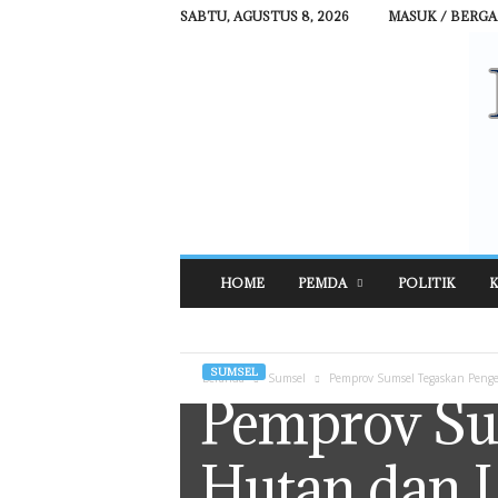
SABTU, AGUSTUS 8, 2026
MASUK / BERG
R
HOME
PEMDA
POLITIK
K
E
H
A
T
SUMSEL
Beranda
Sumsel
Pemprov Sumsel Tegaskan Penge
N
Pemprov Su
E
W
S
Hutan dan 