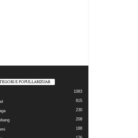
TEGORI E POPULLARIZUAR
1083
815
el
230
aga
208
mbang
188
omi
176