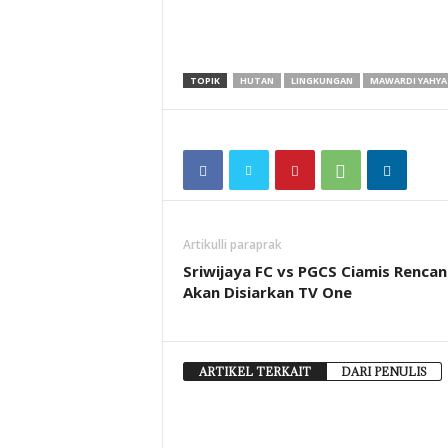
TOPIK
HUTAN
LINGKUNGAN
MAWARDI YAHYA
Artikulli paraprak
Sriwijaya FC vs PGCS Ciamis Rencan
Akan Disiarkan TV One
ARTIKEL TERKAIT
DARI PENULIS