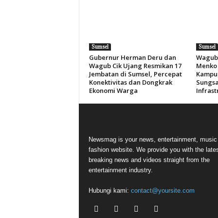
Sumsel
Sumsel
Gubernur Herman Deru dan
Wagub 
Wagub Cik Ujang Resmikan 17
Menko 
Jembatan di Sumsel, Percepat
Kampun
Konektivitas dan Dongkrak
Sungsa
Ekonomi Warga
Infras
Newsmag is your news, entertainment, music
fashion website. We provide you with the late
breaking news and videos straight from the
entertainment industry.
Hubungi kami:
contact@yoursite.com