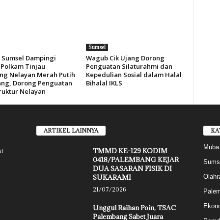
Sumsel
Sumsel Dampingi
Wagub Cik Ujang Dorong
Polkam Tinjau
Penguatan Silaturahmi dan
g Nelayan Merah Putih
Kepedulian Sosial dalam Halal
ng, Dorong Penguatan
Bihalal IKLS
truktur Nelayan
ARTIKEL LAINNYA
KA
Muba
TMMD KE-129 KODIM
st
0418/PALEMBANG KEJAR
Sums
DUA SASARAN FISIK DI
SUKARAMI
Olahr
21/07/2026
Pale
Ekon
Unggul Raihan Poin, TSAC
Palembang Sabet Juara