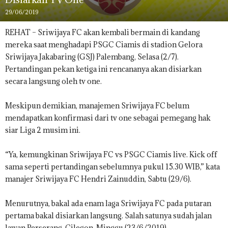
29/06/2019
REHAT – Sriwijaya FC akan kembali bermain di kandang
mereka saat menghadapi PSGC Ciamis di stadion Gelora
Sriwijaya Jakabaring (GSJ) Palembang, Selasa (2/7).
Pertandingan pekan ketiga ini rencananya akan disiarkan
secara langsung oleh tv one.
Meskipun demikian, manajemen Sriwijaya FC belum
mendapatkan konfirmasi dari tv one sebagai pemegang hak
siar Liga 2 musim ini.
“Ya, kemungkinan Sriwijaya FC vs PSGC Ciamis live. Kick off
sama seperti pertandingan sebelumnya pukul 15.30 WIB,” kata
manajer Sriwijaya FC Hendri Zainuddin, Sabtu (29/6).
Menurutnya, bakal ada enam laga Sriwijaya FC pada putaran
pertama bakal disiarkan langsung. Salah satunya sudah jalan
lawan Perserang, Cilegon, Minggu (23/6/2019).