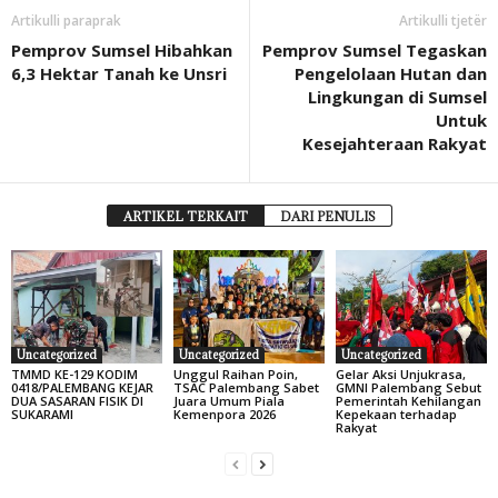
Artikulli paraprak
Artikulli tjetër
Pemprov Sumsel Hibahkan
Pemprov Sumsel Tegaskan
6,3 Hektar Tanah ke Unsri
Pengelolaan Hutan dan
Lingkungan di Sumsel
Untuk
Kesejahteraan Rakyat
ARTIKEL TERKAIT
DARI PENULIS
Uncategorized
Uncategorized
Uncategorized
TMMD KE-129 KODIM
Unggul Raihan Poin,
Gelar Aksi Unjukrasa,
0418/PALEMBANG KEJAR
TSAC Palembang Sabet
GMNI Palembang Sebut
DUA SASARAN FISIK DI
Juara Umum Piala
Pemerintah Kehilangan
SUKARAMI
Kemenpora 2026
Kepekaan terhadap
Rakyat