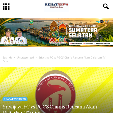
Beranda
Uncategorized
Sriwijaya FC vs PGCS Ciamis Rencana Akan Disiarkan TV
One
UNCATEGORIZED
Sriwijaya FC vs PGCS Ciamis Rencana Akan
Disiarkan TV One