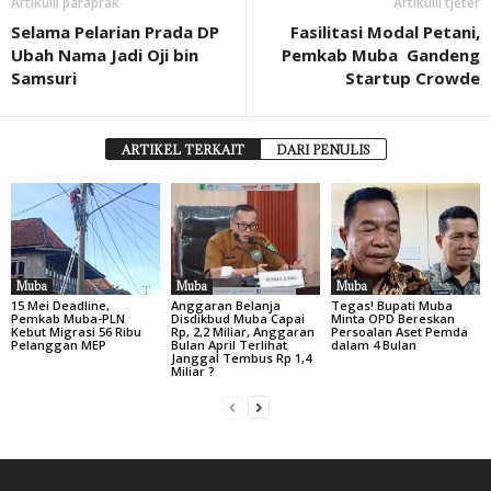
Artikulli paraprak
Artikulli tjetër
Selama Pelarian Prada DP
Fasilitasi Modal Petani,
Ubah Nama Jadi Oji bin
Pemkab Muba Gandeng
Samsuri
Startup Crowde
ARTIKEL TERKAIT
DARI PENULIS
Muba
Muba
Muba
15 Mei Deadline,
Anggaran Belanja
Tegas! Bupati Muba
Pemkab Muba-PLN
Disdikbud Muba Capai
Minta OPD Bereskan
Kebut Migrasi 56 Ribu
Rp, 2,2 Miliar, Anggaran
Persoalan Aset Pemda
Pelanggan MEP
Bulan April Terlihat
dalam 4 Bulan
Janggal Tembus Rp 1,4
Miliar ?