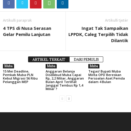
Artikulli paraprak
Artikulli tjetër
4 TPS di Nusa Serasan
Ingat Tak Sampaikan
Gelar Pemilu Lanjutan
LPPDK, Caleg Terpilih Tidak
Dilantik
ARTIKEL TERKAIT
DARI PENULIS
Muba
Muba
Muba
15 Mei Deadline,
Anggaran Belanja
Tegas! Bupati Muba
Pemkab Muba-PLN
Disdikbud Muba Capai
Minta OPD Bereskan
Kebut Migrasi 56 Ribu
Rp, 2,2 Miliar, Anggaran
Persoalan Aset Pemda
Pelanggan MEP
Bulan April Terlihat
dalam 4 Bulan
Janggal Tembus Rp 1,4
Miliar ?