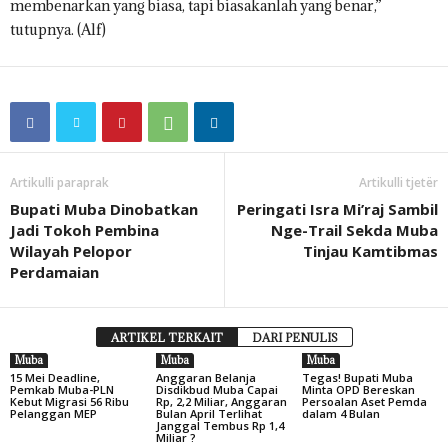
membenarkan yang biasa, tapi biasakanlah yang benar,”
tutupnya. (Alf)
Artikulli paraprak
Artikulli tjetër
Bupati Muba Dinobatkan
Peringati Isra Mi’raj Sambil
Jadi Tokoh Pembina
Nge-Trail Sekda Muba
Wilayah Pelopor
Tinjau Kamtibmas
Perdamaian
ARTIKEL TERKAIT
DARI PENULIS
Muba
Muba
Muba
15 Mei Deadline,
Anggaran Belanja
Tegas! Bupati Muba
Pemkab Muba-PLN
Disdikbud Muba Capai
Minta OPD Bereskan
Kebut Migrasi 56 Ribu
Rp, 2,2 Miliar, Anggaran
Persoalan Aset Pemda
Pelanggan MEP
Bulan April Terlihat
dalam 4 Bulan
Janggal Tembus Rp 1,4
Miliar ?