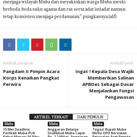
menjaga wilayah Muba dan meyakinkan warga Muba meski
berbeda-beda suku agama dan ras serta adat istiadat namun
tetap konsisten menjaga perdamaian,” pungkasnya.(alf)
Artikulli paraprak
Artikulli tjetër
Pangdam II Pimpin Acara
Ingat ! Kepala Desa Wajib
Korps Kenaikan Pangkat
Memberikan Salinan
Perwira
APBDes Sebagai Dasar
Menjalankan Fungsi
Pengawasan
ARTIKEL TERKAIT
DARI PENULIS
Muba
Muba
Muba
15 Mei Deadline,
Anggaran Belanja
Tegas! Bupati Muba
Pemkab Muba-PLN
Disdikbud Muba Capai
Minta OPD Bereskan
Kebut Migrasi 56 Ribu
Rp, 2,2 Miliar, Anggaran
Persoalan Aset Pemda