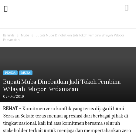
Beranda
Muba
Bupati Muba Dinobatkan Jadi Tokoh Pembina Wilayah Pelopor
Perdamaian
PEMDA
MUBA
Bupati Muba Dinobatkan Jadi Tokoh Pembina
Wilayah Pelopor Perdamaian
02/04/2019
REHAT
– Komitmen zero konflik yang terus dijaga di bumi
Serasan Sekate terus menuai apresiasi dari berbagai pihak di
tingkat nasional, kali ini atas komitmen bersama seluruh
stakeholder terkait untuk menjaga dan mempertahankan zero