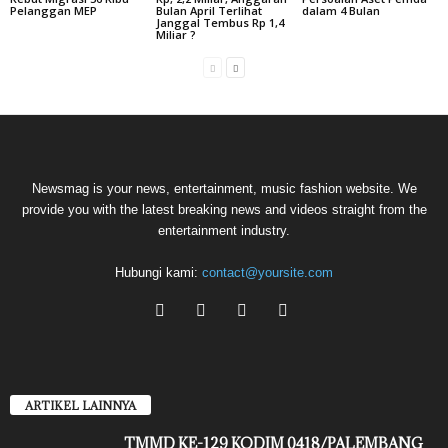
Pelanggan MEP
Bulan April Terlihat
dalam 4 Bulan
Janggal Tembus Rp 1,4
Miliar ?
Newsmag is your news, entertainment, music fashion website. We
provide you with the latest breaking news and videos straight from the
entertainment industry.
Hubungi kami:
contact@yoursite.com
ARTIKEL LAINNYA
TMMD KE-129 KODIM 0418/PALEMBANG