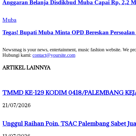
Anggaran Belanja Disdikbud Muba Capai Rp, 2,2 Mil
Muba
Tegas! Bupati Muba Minta OPD Bereskan Persoalan
Newsmag is your news, entertainment, music fashion website. We provi
Hubungi kami:
contact@yoursite.com
ARTIKEL LAINNYA
TMMD KE-129 KODIM 0418/PALEMBANG KEJA
21/07/2026
Unggul Raihan Poin, TSAC Palembang Sabet J