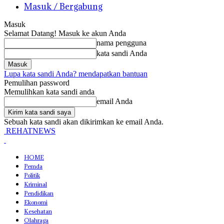
Masuk / Bergabung
Masuk
Selamat Datang! Masuk ke akun Anda
nama pengguna
kata sandi Anda
Lupa kata sandi Anda? mendapatkan bantuan
Pemulihan password
Memulihkan kata sandi anda
email Anda
Sebuah kata sandi akan dikirimkan ke email Anda.
REHATNEWS
HOME
Pemda
Politik
Kriminal
Pendidikan
Ekonomi
Kesehatan
Olahraga