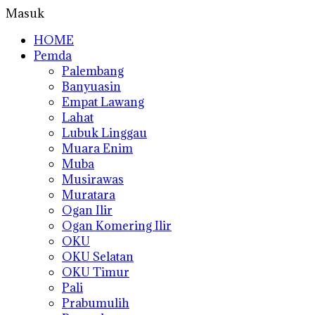
Masuk
HOME
Pemda
Palembang
Banyuasin
Empat Lawang
Lahat
Lubuk Linggau
Muara Enim
Muba
Musirawas
Muratara
Ogan Ilir
Ogan Komering Ilir
OKU
OKU Selatan
OKU Timur
Pali
Prabumulih