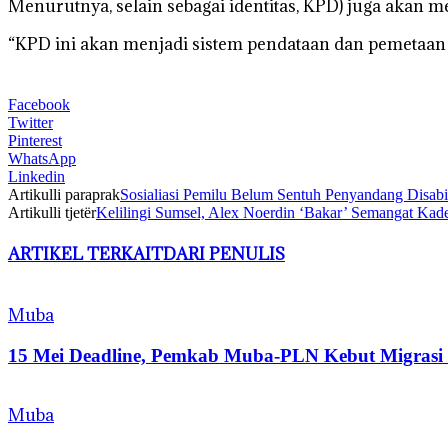
Menurutnya, selain sebagai identitas, KPD) juga akan
“KPD ini akan menjadi sistem pendataan dan pemetaan 
Facebook
Twitter
Pinterest
WhatsApp
Linkedin
Artikulli paraprak
Sosialiasi Pemilu Belum Sentuh Penyandang Disabi
Artikulli tjetër
Kelilingi Sumsel, Alex Noerdin ‘Bakar’ Semangat Kad
ARTIKEL TERKAIT
DARI PENULIS
Muba
15 Mei Deadline, Pemkab Muba-PLN Kebut Migras
Muba