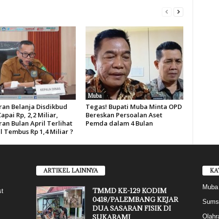
Muba
an Belanja Disdikbud
Tegas! Bupati Muba Minta OPD
pai Rp, 2,2 Miliar,
Bereskan Persoalan Aset
an Bulan April Terlihat
Pemda dalam 4 Bulan
l Tembus Rp 1,4 Miliar ?
ARTIKEL LAINNYA
KA
Muba
TMMD KE-129 KODIM
st
0418/PALEMBANG KEJAR
Sums
DUA SASARAN FISIK DI
SUKARAMI
Olahr