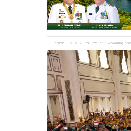
Beranda
Muba
Dodi Reza Sebut Replanting Sawit