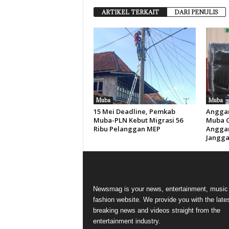
ARTIKEL TERKAIT
DARI PENULIS
Muba
Muba
15 Mei Deadline, Pemkab
Anggar
Muba-PLN Kebut Migrasi 56
Muba Ca
Ribu Pelanggan MEP
Anggar
Jangga
Newsmag is your news, entertainment, music
fashion website. We provide you with the late
breaking news and videos straight from the
entertainment industry.