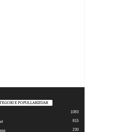
TEGORI E POPULLARIZUAR
1083
815
el
230
aga