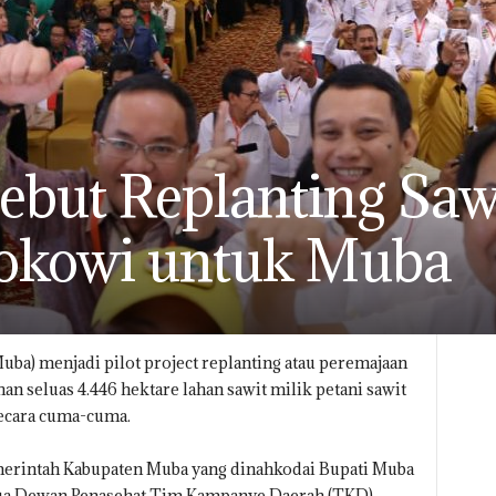
ebut Replanting Saw
Jokowi untuk Muba
ba) menjadi pilot project replanting atau peremajaan
ahan seluas 4.446 hektare lahan sawit milik petani sawit
secara cuma-cuma.
Pemerintah Kabupaten Muba yang dinahkodai Bupati Muba
tua Dewan Penasehat Tim Kampanye Daerah (TKD)