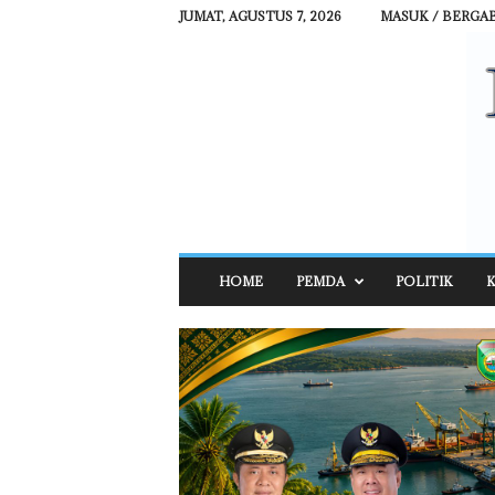
JUMAT, AGUSTUS 7, 2026
MASUK / BERGA
R
HOME
PEMDA
POLITIK
K
E
H
A
T
N
E
W
S