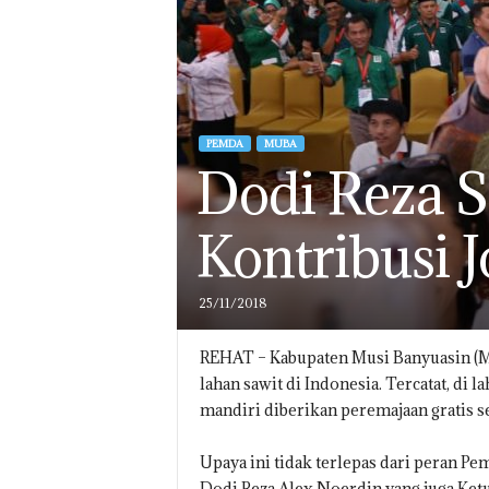
PEMDA
MUBA
Dodi Reza S
Kontribusi 
25/11/2018
REHAT – Kabupaten Musi Banyuasin (Mu
lahan sawit di Indonesia. Tercatat, di l
mandiri diberikan peremajaan gratis 
Upaya ini tidak terlepas dari peran 
Dodi Reza Alex Noerdin yang juga Ke