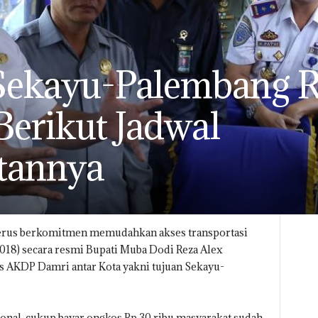
Sekayu-Palembang 
Berikut Jadwal
tannya
erus berkomitmen memudahkan akses transportasi
018) secara resmi Bupati Muba Dodi Reza Alex
 AKDP Damri antar Kota yakni tujuan Sekayu-
onal, cukup bayar ongkos Rp.30 ribu masyarakat sudah