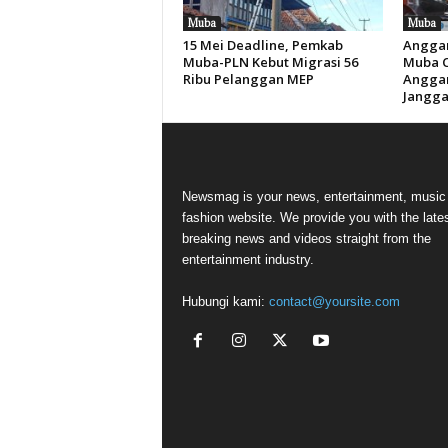
Muba
Muba
15 Mei Deadline, Pemkab
Anggar
Muba-PLN Kebut Migrasi 56
Muba Ca
Ribu Pelanggan MEP
Anggar
Jangga
Newsmag is your news, entertainment, music
fashion website. We provide you with the late
breaking news and videos straight from the
entertainment industry.
Hubungi kami:
contact@yoursite.com