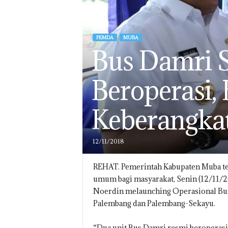
PEMDA
MUBA
Bus Damri 
Beroperasi, 
Keberangka
12/11/2018
REHAT. Pemerintah Kabupaten Muba t
umum bagi masyarakat, Senin (12/11/2
Noerdin melaunching Operasional Bus
Palembang dan Palembang-Sekayu.
“Dua unit Bus Damri resmi beroperasi