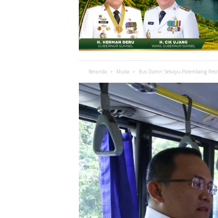
Beranda
Muba
Bus Damri Sekayu-Palembang Resmi