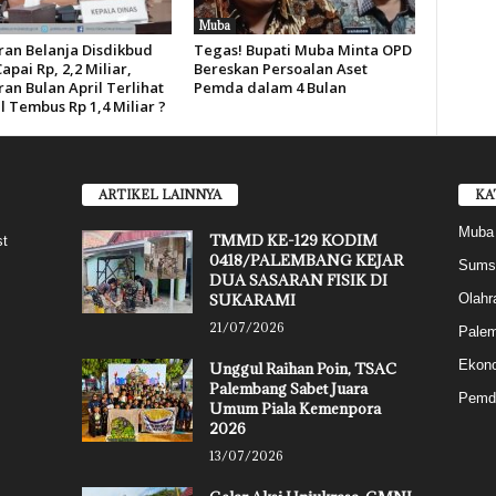
Muba
an Belanja Disdikbud
Tegas! Bupati Muba Minta OPD
pai Rp, 2,2 Miliar,
Bereskan Persoalan Aset
an Bulan April Terlihat
Pemda dalam 4 Bulan
l Tembus Rp 1,4 Miliar ?
ARTIKEL LAINNYA
KA
Muba
TMMD KE-129 KODIM
st
0418/PALEMBANG KEJAR
Sums
DUA SASARAN FISIK DI
SUKARAMI
Olahr
21/07/2026
Pale
Ekon
Unggul Raihan Poin, TSAC
Palembang Sabet Juara
Pemd
Umum Piala Kemenpora
2026
13/07/2026