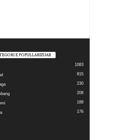
TEGORI E POPULLARIZUAR
1083
815
el
230
aga
208
mbang
188
omi
176
a