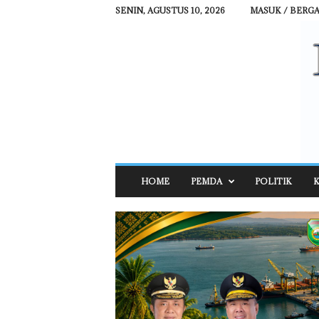
SENIN, AGUSTUS 10, 2026
MASUK / BERG
R
HOME
PEMDA
POLITIK
K
E
H
A
T
N
E
W
S