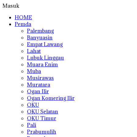
Masuk
HOME
Pemda
Palembang
Banyuasin
Empat Lawang
Lahat
Lubuk Linggau
Muara Enim
Muba
Musirawas
Muratara
Ogan Ilir
Ogan Komering Ilir
OKU
OKU Selatan
OKU Timur
Pali
Prabumulih