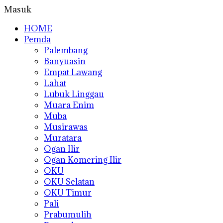
Masuk
HOME
Pemda
Palembang
Banyuasin
Empat Lawang
Lahat
Lubuk Linggau
Muara Enim
Muba
Musirawas
Muratara
Ogan Ilir
Ogan Komering Ilir
OKU
OKU Selatan
OKU Timur
Pali
Prabumulih