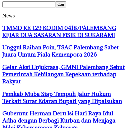
News
TMMD KE-129 KODIM 0418/PALEMBANG
KEJAR DUA SASARAN FISIK DI SUKARAMI
Unggul Raihan Poin, TSAC Palembang Sabet
Juara Umum Piala Kemenpora 2026
Gelar Aksi Unjukrasa, GMNI Palembang Sebut
Pemerintah Kehilangan Kepekaan terhadap
Rakyat
Pemkab Muba Siap Tempuh Jalur Hukum
Terkait Surat Edaran Bupati yang Dipalsukan
Gubernur Herman Deru Isi Hari Raya Idul
Adha dengan Berbagi Kurban dan Menjaga
Nilai Kebersamaan Keluarga