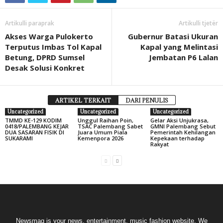
Artikulli paraprak
Artikulli tjetër
Akses Warga Pulokerto
Gubernur Batasi Ukuran
Terputus Imbas Tol Kapal
Kapal yang Melintasi
Betung, DPRD Sumsel
Jembatan P6 Lalan
Desak Solusi Konkret
ARTIKEL TERKAIT
DARI PENULIS
Uncategorized
Uncategorized
Uncategorized
TMMD KE-129 KODIM
Unggul Raihan Poin,
Gelar Aksi Unjukrasa,
0418/PALEMBANG KEJAR
TSAC Palembang Sabet
GMNI Palembang Sebut
DUA SASARAN FISIK DI
Juara Umum Piala
Pemerintah Kehilangan
SUKARAMI
Kemenpora 2026
Kepekaan terhadap
Rakyat
Newsmag is your news, entertainment, music fashion website. We