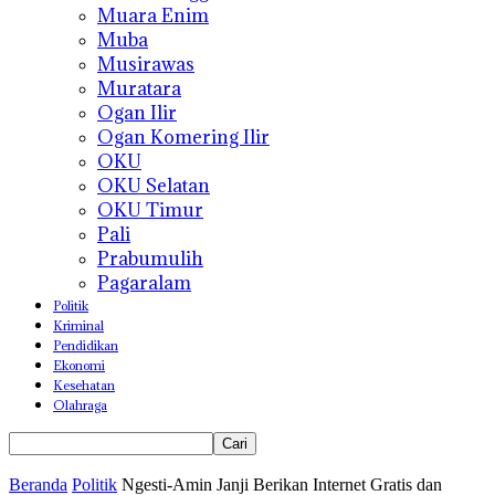
Muara Enim
Muba
Musirawas
Muratara
Ogan Ilir
Ogan Komering Ilir
OKU
OKU Selatan
OKU Timur
Pali
Prabumulih
Pagaralam
Politik
Kriminal
Pendidikan
Ekonomi
Kesehatan
Olahraga
Beranda
Politik
Ngesti-Amin Janji Berikan Internet Gratis dan