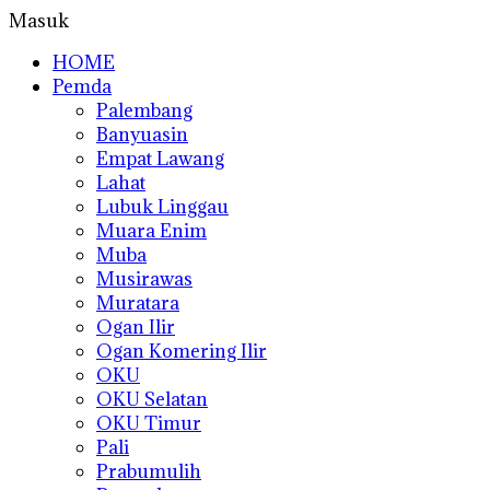
Masuk
HOME
Pemda
Palembang
Banyuasin
Empat Lawang
Lahat
Lubuk Linggau
Muara Enim
Muba
Musirawas
Muratara
Ogan Ilir
Ogan Komering Ilir
OKU
OKU Selatan
OKU Timur
Pali
Prabumulih